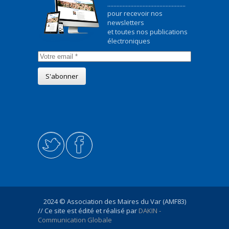
...................................................
pour recevoir nos
newsletters
et toutes nos publications
électroniques
2024 © Association des Maires du Var (AMF83)
// Ce site est édité et réalisé par
DAKIN -
Communication Globale