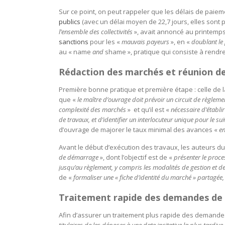
Sur ce point, on peut rappeler que les délais de pai
publics
(avec un délai moyen de 22,7 jours, elles sont 
l’ensemble des collectivités
», avait annoncé au printemps
sanctions
pour les «
mauvais payeurs
», en «
doublant le
au « name
and
shame », pratique qui consiste à rendr
Rédaction des marchés et réunion 
Première bonne pratique et première étape : celle de l
que «
le maître d’ouvrage doit prévoir un circuit de règlem
complexité des marchés
» et qu’il est «
nécessaire d’établi
de travaux, et d’identifier un interlocuteur unique pour le s
d’ouvrage de majorer le taux minimal des avances «
en
Avant le début d’exécution des travaux, les auteurs d
de démarrage
», dont l’objectif est de «
présenter le proce
jusqu’au règlement, y compris les modalités de gestion et d
de «
formaliser une « fiche d’identité du marché » partagée
Traitement rapide des demandes de
Afin d’assurer un traitement plus rapide des demand