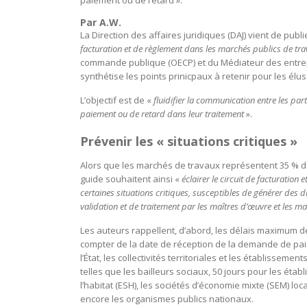
paiement ou de retard ».
Par A.W.
La Direction des affaires juridiques (DAJ) vient de pub
facturation et de règlement dans les marchés publics de tr
commande publique (OECP) et du Médiateur des entrepri
synthétise les points prinicpaux à retenir pour les élus
L’objectif est de «
fluidifier la communication entre les par
paiement ou de retard dans leur traitement
».
Prévenir les « situations critiques »
Alors que les marchés de travaux représentent 35 % de
guide souhaitent ainsi «
éclairer le circuit de facturation
certaines situations critiques, susceptibles de générer des di
validation et de traitement par les maîtres d’œuvre et les m
Les auteurs rappellent, d’abord, les délais maximum d
compter de la date de réception de la demande de paie
l’État, les collectivités territoriales et les établissem
telles que les bailleurs sociaux, 50 jours pour les éta
l’habitat (ESH), les sociétés d’économie mixte (SEM) lo
encore les organismes publics nationaux.