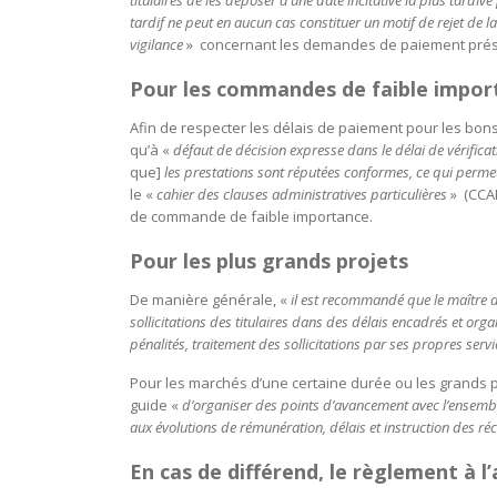
titulaires de les déposer à une date incitative la plus tardiv
tardif ne peut en aucun cas constituer un motif de rejet de
vigilance
» concernant les demandes de paiement présen
Pour les commandes de faible impo
Afin de respecter les délais de paiement pour les bon
qu’à «
défaut de décision expresse dans le délai de vérificat
que]
les prestations sont réputées conformes, ce qui perme
le «
cahier des clauses administratives particulières
» (CCAP
de commande de faible importance.
Pour les plus grands projets
De manière générale, «
il est recommandé que le maître 
sollicitations des titulaires dans des délais encadrés et org
pénalités, traitement des sollicitations par ses propres servi
Pour les marchés d’une certaine durée ou les grands pro
guide «
d’organiser des points d’avancement avec l’ensembl
aux évolutions de rémunération, délais et instruction des ré
En cas de différend, le règlement à l