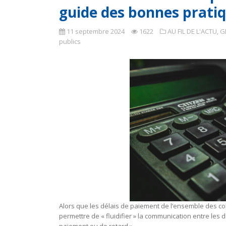
guide des bonnes pratiq
11 septembre 2024
1622
AU FIL DE L'ACTU
,
G
publics
Alors que les délais de paiement de l’ensemble des colle
permettre de « fluidifier » la communication entre les d