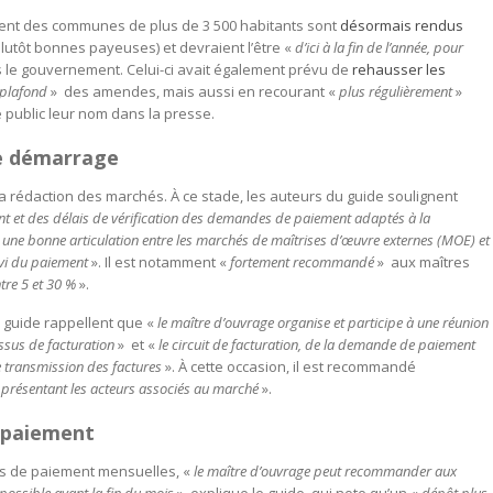
ement des communes de plus de 3 500 habitants sont
désormais rendus
plutôt bonnes payeuses) et devraient l’être «
d’ici à la fin de l’année, pour
 le gouvernement. Celui-ci avait également prévu de
rehausser les
 plafond
» des amendes, mais aussi en recourant «
plus régulièrement
»
e public leur nom dans la presse.
de démarrage
a rédaction des marchés. À ce stade, les auteurs du guide soulignent
ent et des délais de vérification des demandes de paiement adaptés à la
r une bonne articulation entre les marchés de maîtrises d’œuvre externes (MOE) et
uivi du paiement
». Il est notamment «
fortement recommandé
» aux maîtres
tre 5 et 30 %
».
u guide rappellent que «
le maître d’ouvrage organise et participe à une réunion
ssus de facturation
» et «
le circuit de facturation, de la demande de paiement
e transmission des factures
». À cette occasion, il est recommandé
, présentant les acteurs associés au marché
».
 paiement
es de paiement mensuelles, «
le maître d’ouvrage peut recommander aux