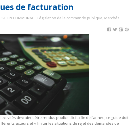
ues de facturation
ESTION COMMUNALE
,
Législation de la commande publique
,
Marchés
ctivités devraient être rendus publics d’ici la fin de l’année, ce guide doit
ifférents acteurs et « limiter les situations de rejet des demandes de