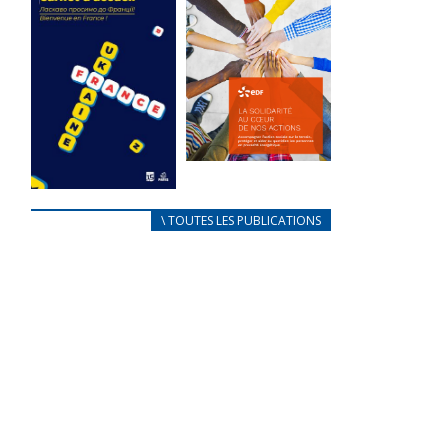
des conflits
l’élu local
d’intérêts
3 avril 2024
18 septembre 2023
Mise à jour avril
FEUILLETER
2024
FEUILLETER
La solidarité
au coeur de
CARNET
\ TOUTES LES PUBLICATIONS
nos actions
D’ACCUEIL
18 septembre 2023
FRANÇAIS/UKRAINIEN
25 avril 2022
FEUILLETER
Afin
d’accompagner
au mieux les
réfugiés
ukrainiens arrivés
en France,...
FEUILLETER