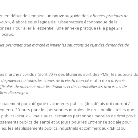
lier, en début de semaine, un
nouveau guide
des «
bonnes pratiques de
avaux
», élaboré sous l’égide de l’Observatoire économique de la
ses. Pour aller à l’essentiel, une annexe pratique (à la page 21)
 locaux.
ties prenantes d’un marché et limiter les situations de rejet des demandes de
s marchés conclus (dont 70 % des titulaires sont des PME), les auteurs d
 et de paiement à toutes les étapes de la vie du marché
» afin de «
prévenir
fficultés de paiement pour les titulaires et de complexifier les processus de
aîtres d’ouvrage
».
e paiement par catégorie d’acheteurs publics (des délais qui courent à
ment) : 30 jours pour les personnes morales de droit public – telles que
ents publics locaux – , mais aussi certaines personnes morales de droit privé
blissements publics de santé et 60 jours pour les Entreprise sociale pour
cales, les établissements publics industriels et commerciaux (EPIC) ou