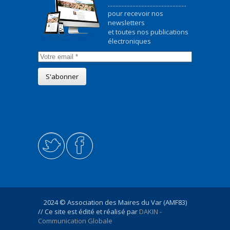
...................................................
pour recevoir nos
newsletters
et toutes nos publications
électroniques
2024 © Association des Maires du Var (AMF83)
// Ce site est édité et réalisé par
DAKIN -
Communication Globale