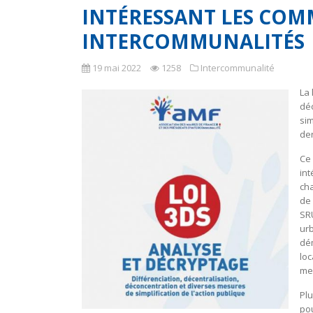
INTÉRESSANT LES COM
INTERCOMMUNALITÉS
19 mai 2022
1258
Intercommunalité
La 
déc
sim
der
Ce 
in
cha
de 
SR
urb
dé
loc
mer
Plu
pou