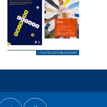
des conflits
l’élu local
d’intérêts
3 avril 2024
18 septembre 2023
Mise à jour avril
FEUILLETER
2024
FEUILLETER
La solidarité
au coeur de
CARNET
\ TOUTES LES PUBLICATIONS
nos actions
D’ACCUEIL
18 septembre 2023
FRANÇAIS/UKRAINIEN
25 avril 2022
FEUILLETER
Afin
d’accompagner
au mieux les
réfugiés
ukrainiens arrivés
en France,...
FEUILLETER