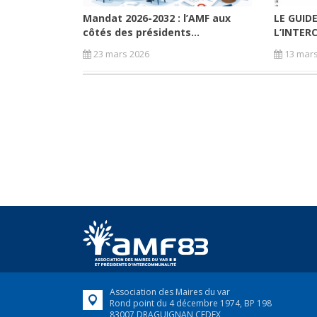
Mandat 2026-2032 : l’AMF aux
LE GUID
côtés des présidents...
L’INTER
23 mars 2026
13 mars
Association des Maires du var
Rond point du 4 décembre 1974, BP 198
83007 DRAGUIGNAN CEDEX