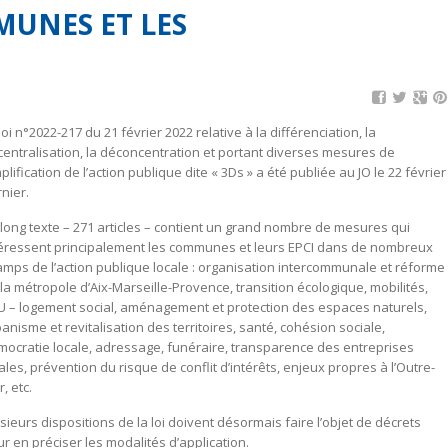
MUNES ET LES
loi n°2022-217 du 21 février 2022 relative à la différenciation, la
entralisation, la déconcentration et portant diverses mesures de
plification de l’action publique dite « 3Ds » a été publiée au JO le 22 février
nier.
long texte – 271 articles – contient un grand nombre de mesures qui
téressent principalement les communes et leurs EPCI dans de nombreux
mps de l’action publique locale : organisation intercommunale et réforme
la métropole d’Aix-Marseille-Provence, transition écologique, mobilités,
U – logement social, aménagement et protection des espaces naturels,
anisme et revitalisation des territoires, santé, cohésion sociale,
mocratie locale, adressage, funéraire, transparence des entreprises
ales, prévention du risque de conflit d’intérêts, enjeux propres à l’Outre-
, etc.
sieurs dispositions de la loi doivent désormais faire l’objet de décrets
r en préciser les modalités d’application.