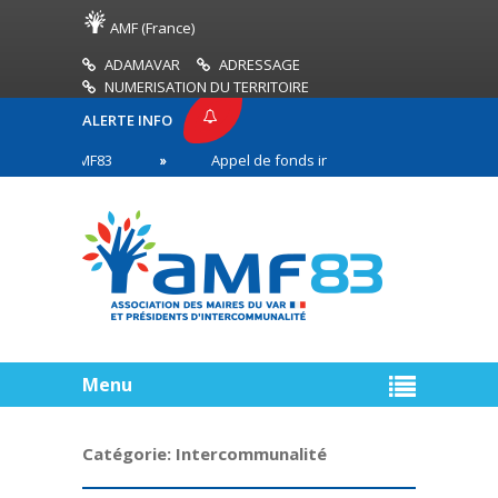
AMF (France)
ADAMAVAR
ADRESSAGE
NUMERISATION DU TERRITOIRE
ALERTE INFO
SSE AMF83
Appel de fonds incendies de forêt
en première ligne
Menu
Catégorie:
Intercommunalité