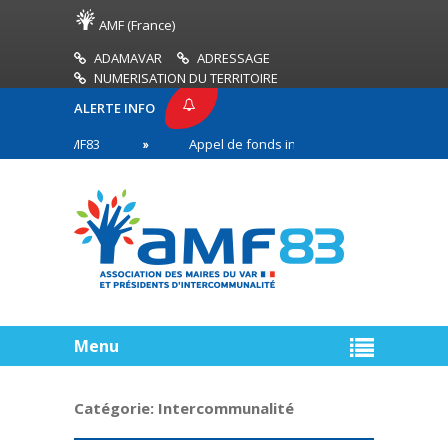
AMF (France)
ADAMAVAR
ADRESSAGE
NUMERISATION DU TERRITOIRE
ALERTE INFO
SSE AMF83
Appel de fonds incendies de forêt
en première ligne
Menu
Catégorie:
Intercommunalité