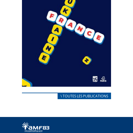
CARNET D’ACCUEIL
\ TOUTES LES PUBLICATIONS
FRANÇAIS/UKRAINIEN
25 avril 2022
Afin d’accompagner au mieux les réfugiés
ukrainiens arrivés en France,...
FEUILLETER