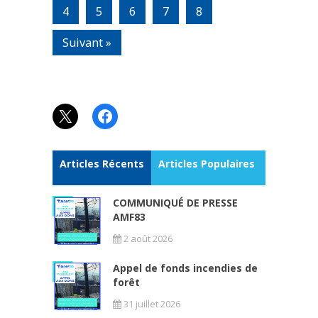
4
5
6
7
8
Suivant »
X
Facebook
Articles Récents
Articles Populaires
COMMUNIQUÉ DE PRESSE
AMF83
2 août 2026
Appel de fonds incendies de
forêt
31 juillet 2026