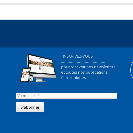
INSCRIVEZ-VOUS
...................................................
pour recevoir nos newsletters
et toutes nos publications
électroniques