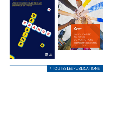
des conflits
l’élu local
d’intérêts
i
3 avril 2024
18 septembre 2023
Mise à jour avril
FEUILLETER
2024
FEUILLETER
s
s
s
La solidarité
s
au coeur de
CARNET
\ TOUTES LES PUBLICATIONS
nos actions
D’ACCUEIL
e
18 septembre 2023
FRANÇAIS/UKRAINIEN
n
25 avril 2022
e
FEUILLETER
s
Afin
s
d’accompagner
au mieux les
réfugiés
ukrainiens arrivés
en France,...
FEUILLETER
a
a