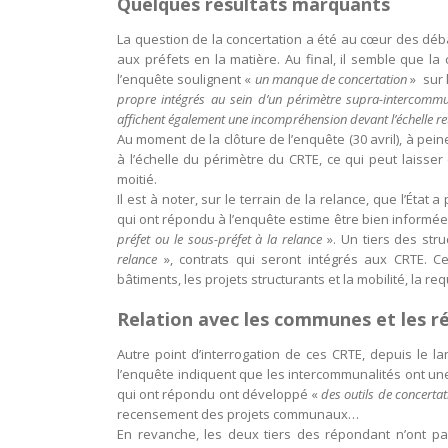
Quelques résultats marquants
La question de la concertation a été au cœur des déb
aux préfets en la matière. Au final, il semble que l
l’enquête soulignent «
un manque de concertation
» sur 
propre intégrés au sein d’un périmètre supra-intercommu
affichent également une incompréhension devant l’échelle r
Au moment de la clôture de l’enquête (30 avril), à pein
à l’échelle du périmètre du CRTE, ce qui peut laisser 
moitié.
Il est à noter, sur le terrain de la relance, que l’État
qui ont répondu à l’enquête estime être bien informée
préfet ou le sous-préfet à la relance
». Un tiers des str
relance
», contrats qui seront intégrés aux CRTE. Ce
bâtiments, les projets structurants et la mobilité, la re
Relation avec les communes et les r
Autre point d’interrogation de ces CRTE, depuis le 
l’enquête indiquent que les intercommunalités ont un
qui ont répondu ont développé «
des outils de concertat
recensement des projets communaux…
En revanche, les deux tiers des répondant n’ont pas,