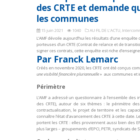
des CRTE et demande que
les communes
15 juin 2021
1040
AU FIL DE L'ACTU
,
Intercom
L’AMF dévoile aujourd’hui les résultats d’une enquête 
porteuses d’un CRTE (Contrat de relance et de transit
signer ces contrats, cette enquête est riche d’enseign
Par Franck Lemarc
Créés en novembre 2020, les CRTE ont été conçus comme
une visibilité financière pluriannuelle
» aux communes et in
Périmètre
L’AMF a adressé un questionnaire à l’ensemble des 
des CRTE), autour de six thèmes : le périmètre des
contractualisation, le projet de territoire et les cap
connaître l’état d’avancement des CRTE à cette date. L
portent les CRTE : elles proviennent aussi bien des E
plus larges – groupements d’EPCI, PETR, syndicats de 