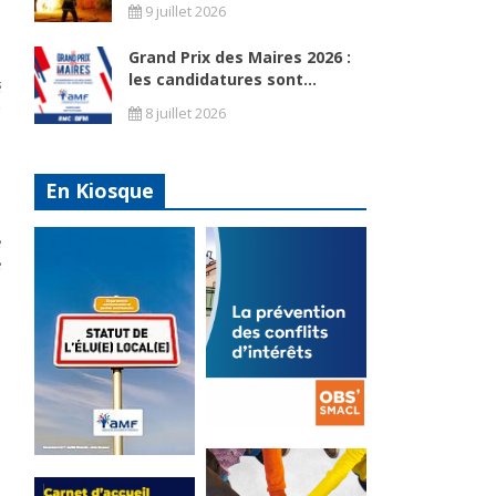
9 juillet 2026
é
Grand Prix des Maires 2026 :
à
les candidatures sont...
é
s
8 juillet 2026
é
e
En Kiosque
I
e
e
s
e
s
e
La
prévention
e
Statut de