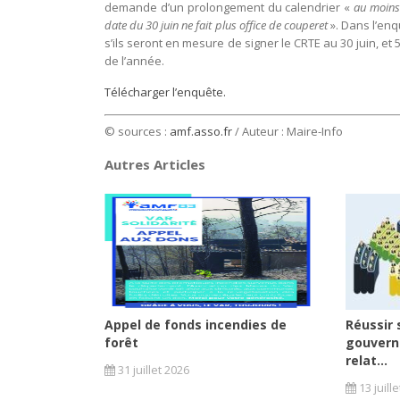
demande d’un prolongement du calendrier «
au moins 
date du 30 juin ne fait plus office de couperet
». Dans l’enq
s’ils seront en mesure de signer le CRTE au 30 juin, et
de l’année.
Télécharger l’enquête.
© sources :
amf.asso.fr
/ Auteur : Maire-Info
Autres Articles
Appel de fonds incendies de
Réussir 
forêt
gouvern
relat...
31 juillet 2026
13 juill