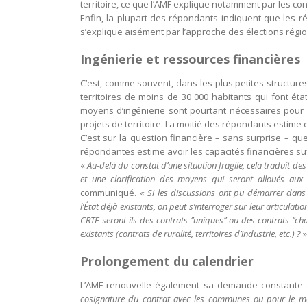
territoire, ce que l’AMF explique notamment par les con
Enfin, la plupart des répondants indiquent que les r
s’explique aisément par l’approche des élections régi
Ingénierie et ressources financières
C’est, comme souvent, dans les plus petites structure
territoires de moins de 30 000 habitants qui font ét
moyens d’ingénierie sont pourtant nécessaires pour 
projets de territoire. La moitié des répondants estime q
C’est sur la question financière – sans surprise – qu
répondantes estime avoir les capacités financières su
«
Au-delà du constat d’une situation fragile, cela traduit de
et une clarification des moyens qui seront alloués au
communiqué. «
Si les discussions ont pu démarrer dans c
l’État déjà existants, on peut s’interroger sur leur articulat
CRTE seront-ils des contrats ‘’uniques’’ ou des contrats ‘
existants (contrats de ruralité, territoires d’industrie, etc.) ?
»
Prolongement du calendrier
L’AMF renouvelle également sa demande constante de
cosignature du contrat avec les communes ou pour le mo