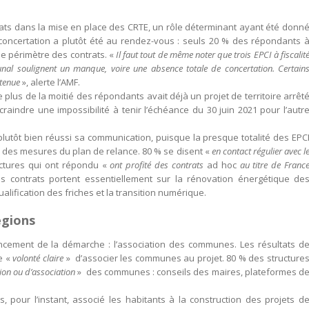
ats dans la mise en place des CRTE, un rôle déterminant ayant été donn
a concertation a plutôt été au rendez-vous : seuls 20 % des répondants 
le périmètre des contrats. «
Il faut tout de même noter que trois EPCI à fiscalit
nal soulignent un manque, voire une absence totale de concertation. Certain
etenue
», alerte l’AMF.
e plus de la moitié des répondants avait déjà un projet de territoire arrêt
craindre une impossibilité à tenir l’échéance du 30 juin 2021 pour l’autr
 a plutôt bien réussi sa communication, puisque la presque totalité des EPC
 des mesures du plan de relance. 80 % se disent «
en contact régulier avec l
uctures qui ont répondu «
ont profité des contrats
ad hoc
au titre de Franc
s contrats portent essentiellement sur la rénovation énergétique de
qualification des friches et la transition numérique.
égions
lancement de la démarche : l’association des communes. Les résultats d
e «
volonté claire
» d’associer les communes au projet. 80 % des structure
ion ou d’association
» des communes : conseils des maires, plateformes d
 pour l’instant, associé les habitants à la construction des projets d