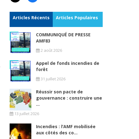
Articles Récents
Articles Populaires
COMMUNIQUÉ DE PRESSE
AMF83
2 août 2026
Appel de fonds incendies de
r
forêt
31 juillet 2026
Réussir son pacte de
e
gouvernance : construire une
a
...
e
13 juillet 2026
i
s
Incendies : l’AMF mobilisée
aux côtés des co...