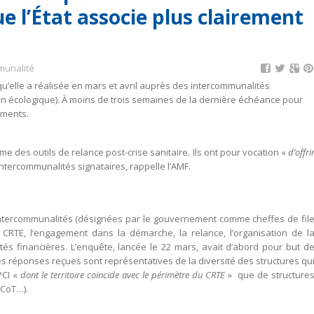
 l’État associe plus clairement
munalité
qu’elle a réalisée en mars et avril auprès des intercommunalités
ion écologique). À moins de trois semaines de la dernière échéance pour
ements.
 des outils de relance post-crise sanitaire. Ils ont pour vocation «
d’offri
tercommunalités signataires, rappelle l’AMF.
intercommunalités (désignées par le gouvernement comme cheffes de fil
 CRTE, l’engagement dans la démarche, la relance, l’organisation de l
acités financières. L’enquête, lancée le 22 mars, avait d’abord pour but d
es réponses reçues sont représentatives de la diversité des structures qu
PCI «
dont le territoire coïncide avec le périmètre du CRTE
» que de structure
SCoT…).