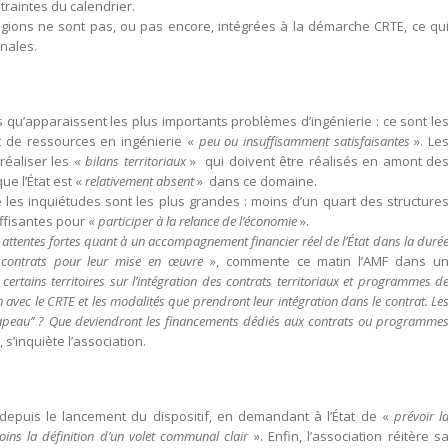
traintes du calendrier.
égions ne sont pas, ou pas encore, intégrées à la démarche CRTE, ce qu
onales.
s qu’apparaissent les plus importants problèmes d’ingénierie : ce sont le
at de ressources en ingénierie «
peu ou insuffisamment satisfaisantes
». Le
réaliser les «
bilans territoriaux
» qui doivent être réalisés en amont de
ue l’État est «
relativement absent
» dans ce domaine.
e les inquiétudes sont les plus grandes : moins d’un quart des structure
ffisantes pour «
participer à la relance de l’économie
».
s attentes fortes quant à un accompagnement financier réel de l’État dans la duré
x contrats pour leur mise en œuvre
», commente ce matin l’AMF dans u
ertains territoires sur l’intégration des contrats territoriaux et programmes d
ion avec le CRTE et les modalités que prendront leur intégration dans le contrat. Le
’chapeau’’ ? Que deviendront les financements dédiés aux contrats ou programme
, s’inquiète l’association.
puis le lancement du dispositif, en demandant à l’État de «
prévoir l
ins la définition d’un volet communal clair
». Enfin, l’association réitère s