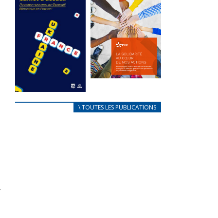
des conflits
l’élu local
d’intérêts
3 avril 2024
18 septembre 2023
Mise à jour avril
FEUILLETER
2024
FEUILLETER
La solidarité
au coeur de
CARNET
\ TOUTES LES PUBLICATIONS
nos actions
D’ACCUEIL
18 septembre 2023
FRANÇAIS/UKRAINIEN
25 avril 2022
FEUILLETER
Afin
d’accompagner
au mieux les
réfugiés
ukrainiens arrivés
en France,...
FEUILLETER