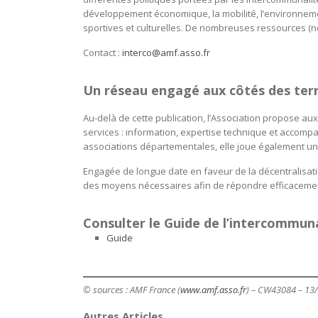
développement économique, la mobilité, l’environnement,
sportives et culturelles. De nombreuses ressources (no
Contact :
interco@amf.asso.fr
Un réseau engagé aux côtés des terr
Au-delà de cette publication, l’Association propose au
services : information, expertise technique et accomp
associations départementales, elle joue également un 
Engagée de longue date en faveur de la décentralisatio
des moyens nécessaires afin de répondre efficacement 
Consulter le Guide de l’intercommuna
Guide
© sources : AMF France (
www.amf.asso.fr
) – CW43084 – 13
Autres Articles