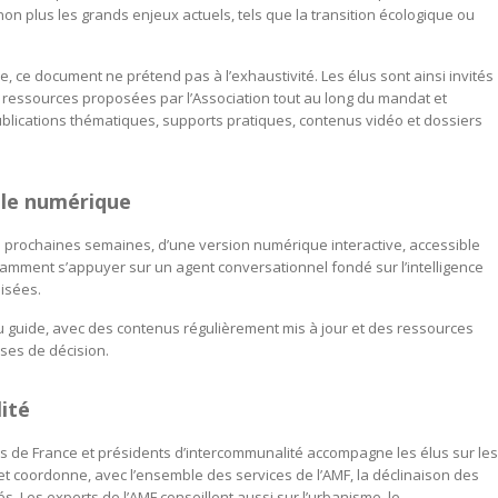
n plus les grands enjeux actuels, tels que la transition écologique ou
 ce document ne prétend pas à l’exhaustivité. Les élus sont ainsi invités
ressources proposées par l’Association tout au long du mandat et
ublications thématiques, supports pratiques, contenus vidéo et dossiers
 le numérique
les prochaines semaines, d’une version numérique interactive, accessible
otamment s’appuyer sur un agent conversationnel fondé sur l’intelligence
lisées.
au guide, avec des contenus régulièrement mis à jour et des ressources
ses de décision.
ité
es de France et présidents d’intercommunalité accompagne les élus sur les
x, et coordonne, avec l’ensemble des services de l’AMF, la déclinaison des
s. Les experts de l’AMF conseillent aussi sur l’urbanisme, le