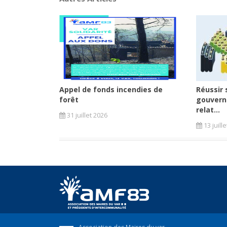
Appel de fonds incendies de
Réussir 
forêt
gouvern
relat...
31 juillet 2026
13 juill