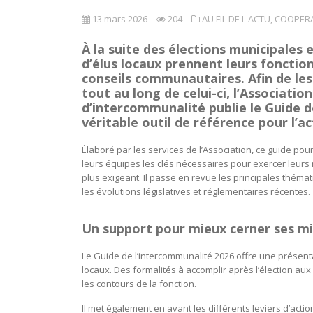
13 mars 2026
204
AU FIL DE L'ACTU
,
COOPERA
À la suite des élections municipales
d’élus locaux prennent leurs fonctio
conseils communautaires. Afin de le
tout au long de celui-ci, l’Associati
d’intercommunalité publie le Guide 
véritable outil de référence pour l’
Élaboré par les services de l’Association, ce guide pou
leurs équipes les clés nécessaires pour exercer leurs 
plus exigeant. Il passe en revue les principales théma
les évolutions législatives et réglementaires récentes.
Un support pour mieux cerner ses mi
Le Guide de l’intercommunalité 2026 offre une présenta
locaux. Des formalités à accomplir après l’élection au
les contours de la fonction.
Il met également en avant les différents leviers d’acti