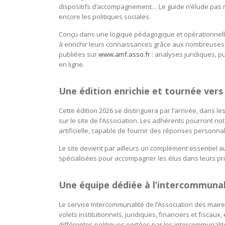
dispositifs d’accompagnement… Le guide n’élude pas no
encore les politiques sociales.
Conçu dans une logique pédagogique et opérationnelle,
à enrichir leurs connaissances grâce aux nombreuses 
publiées sur
www.amf.asso.fr
: analyses juridiques, p
en ligne.
Une édition enrichie et tournée vers
Cette édition 2026 se distinguera par l’arrivée, dans 
sur le site de l’Association. Les adhérents pourront n
artificielle, capable de fournir des réponses personna
Le site devient par ailleurs un complément essentiel 
spécialisées pour accompagner les élus dans leurs pri
Une équipe dédiée à l’intercommunal
Le service Intercommunalité de l’Association des mair
volets institutionnels, juridiques, financiers et fiscau
différentes politiques portées par les intercommunalité