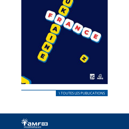
CARNET D’ACCUEIL
\ TOUTES LES PUBLICATIONS
FRANÇAIS/UKRAINIEN
25 avril 2022
Afin d’accompagner au mieux les réfugiés
ukrainiens arrivés en France,...
FEUILLETER