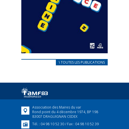
CARNET D’ACCUEIL
\ TOUTES LES PUBLICATIONS
FRANÇAIS/UKRAINIEN
25 avril 2022
Afin d’accompagner au mieux les réfugiés
ukrainiens arrivés en France,...
FEUILLETER
Association des Maires du var
Rond point du 4 décembre 1974, BP 198
83007 DRAGUIGNAN CEDEX
Tél. : 04 98 10 52 30 / Fax : 04 98 10 52 39