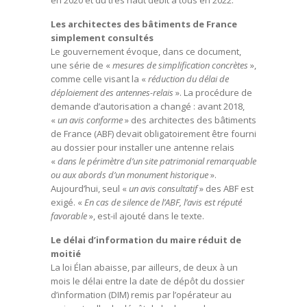
en 2020 et du très haut débit à tous en 2022.
Les architectes des bâtiments de France
simplement consultés
Le gouvernement évoque, dans ce document,
une série de «
mesures de simplification concrètes
»,
comme celle visant la «
réduction du délai de
déploiement des antennes-relais
». La procédure de
demande d’autorisation a changé : avant 2018,
«
un avis conforme
» des architectes des bâtiments
de France (ABF) devait obligatoirement être fourni
au dossier pour installer une antenne relais
«
dans le périmètre d’un site patrimonial remarquable
ou aux abords d’un monument historique
».
Aujourd’hui, seul «
un avis consultatif
» des ABF est
exigé. «
En cas de silence de l’ABF, l’avis est réputé
favorable
», est-il ajouté dans le texte.
Le délai d’information du maire réduit de
moitié
La loi Élan abaisse, par ailleurs, de deux à un
mois le délai entre la date de dépôt du dossier
d’information (DIM) remis par l’opérateur au