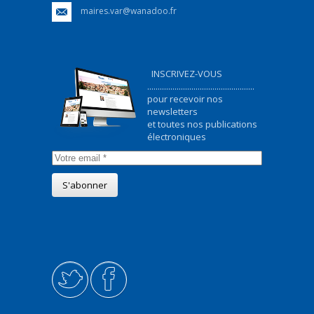
maires.var@wanadoo.fr
INSCRIVEZ-VOUS
...................................................
pour recevoir nos
newsletters
et toutes nos publications
électroniques