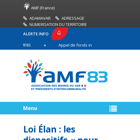
AMF (France)
ADAMAVAR
ADRESSAGE
NUMERISATION DU TERRITOIRE
ALERTE INFO
SSE AMF83
Appel de fonds incendies de forêt
 en première ligne
Menu
Loi Élan : les