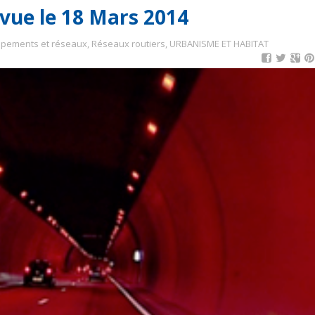
vue le 18 Mars 2014
ipements et réseaux
,
Réseaux routiers
,
URBANISME ET HABITAT