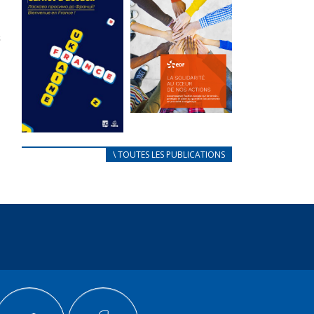
des conflits
l’élu local
d’intérêts
3 avril 2024
18 septembre 2023
Mise à jour avril
FEUILLETER
2024
FEUILLETER
La solidarité
au coeur de
CARNET
\ TOUTES LES PUBLICATIONS
nos actions
D’ACCUEIL
18 septembre 2023
FRANÇAIS/UKRAINIEN
25 avril 2022
FEUILLETER
Afin
d’accompagner
au mieux les
réfugiés
ukrainiens arrivés
en France,...
FEUILLETER