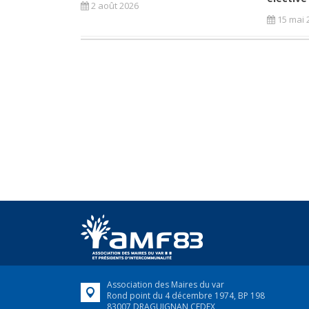
2 août 2026
15 mai 
Association des Maires du var
Rond point du 4 décembre 1974, BP 198
83007 DRAGUIGNAN CEDEX