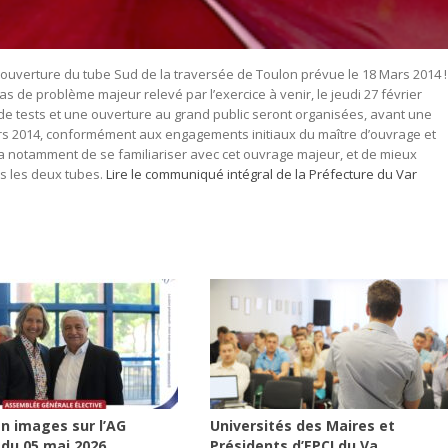
 L’ouverture du tube Sud de la traversée de Toulon prévue le 18 Mars 2014 !
s de problème majeur relevé par l’exercice à venir, le jeudi 27 février
 de tests et une ouverture au grand public seront organisées, avant une
mars 2014, conformément aux engagements initiaux du maître d’ouvrage et
ra notamment de se familiariser avec cet ouvrage majeur, et de mieux
ns les deux tubes.
Lire le communiqué intégral de la Préfecture du Var
n images sur l’AG
Universités des Maires et
 du 05 mai 2026...
Présidents d’EPCI du Va...