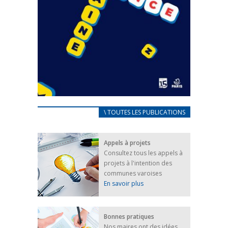
CARNET D’ACCUEIL
\ TOUTES LES PUBLICATIONS
FRANÇAIS/UKRAINIEN
25 avril 2022
Appels à projets
Afin d’accompagner au mieux les réfugiés
Consultez tous les appels à
ukrainiens arrivés en France,...
projets à l'intention des
FEUILLETER
communes varoises
En savoir plus
Bonnes pratiques
Nos maires ont des idées,