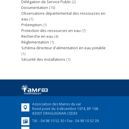
Délégation de Service Public
(2)
Documentation
(10)
Observatoire départemental des ressources en
eau
(1)
Préemption
(1)
Protection des ressources en eau
(7)
Recherche en eau
(4)
Règlementation
(1)
Schéma directeur d'alimentation en eau potable
(1)
Sécurité des installations
(1)
Association des Maires du var
Rond point du 4 décembre 1974, BP 198
83007 DRAGUIGNAN CEDEX
Tél. : 04 98 10 52 30 / Fax : 04 98 10 52 39