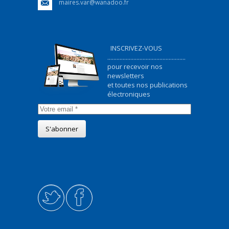
maires.var@wanadoo.fr
INSCRIVEZ-VOUS
...................................................
pour recevoir nos
newsletters
et toutes nos publications
électroniques