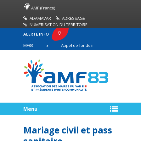
AMF (France)
ADAMAVAR
ADRESSAGE
NUMERISATION DU TERRITOIRE
ALERTE INFO
ESSE AMF83
Appel de fonds incendies de forêt
s en première ligne
Menu
Mariage civil et pass