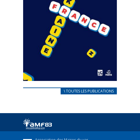
CARNET D’ACCUEIL
\ TOUTES LES PUBLICATIONS
FRANÇAIS/UKRAINIEN
25 avril 2022
Afin d’accompagner au mieux les réfugiés
ukrainiens arrivés en France,...
FEUILLETER
Association des Maires du var