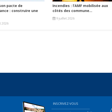
son pacte de
Incendies : l’AMF mobilisée aux
ance : construire une
côtés des commune...
9 juillet 2026
et 2026
INSCRIVEZ-VOUS
...................................................