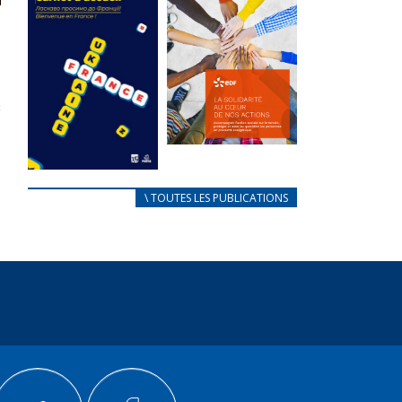
des conflits
l’élu local
d’intérêts
3 avril 2024
18 septembre 2023
Mise à jour avril
FEUILLETER
2024
FEUILLETER
La solidarité
au coeur de
CARNET
\ TOUTES LES PUBLICATIONS
nos actions
D’ACCUEIL
18 septembre 2023
FRANÇAIS/UKRAINIEN
25 avril 2022
FEUILLETER
Afin
d’accompagner
au mieux les
réfugiés
ukrainiens arrivés
en France,...
FEUILLETER