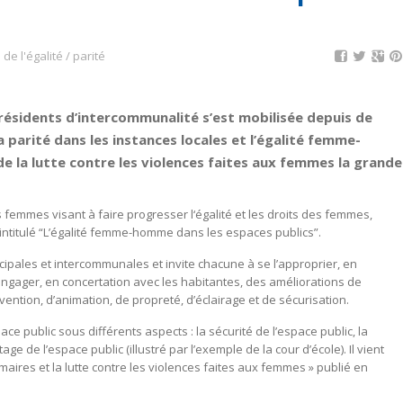
de l'égalité / parité
résidents d’intercommunalité s’est mobilisée depuis de
parité dans les instances locales et l’égalité femme-
 de la lutte contre les violences faites aux femmes la grande
s femmes visant à faire progresser l‘égalité et les droits des femmes,
intitulé “L’égalité femme-homme dans les espaces publics”.
ipales et intercommunales et invite chacune à se l’approprier, en
gager, en concertation avec les habitantes, des améliorations de
ntion, d’animation, de propreté, d’éclairage et de sécurisation.
ce public sous différents aspects : la sécurité de l’espace public, la
e de l’espace public (illustré par l’exemple de la cour d’école). Il vient
aires et la lutte contre les violences faites aux femmes » publié en