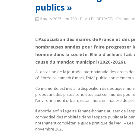
publics »
6 mars 2025
780
AU FIL DE L'ACTU
,
Promotion 
L’Association des maires de France et des p
nombreuses années pour faire progresser la 
homme dans la société. Elle a d’ailleurs fait
cause du mandat municipal (2020-2026).
A l’occasion de la journée internationale des droits de
célébrée ce samedi 8 mars, l’AMF publie son mémento 
Ce mémento est mis à la disposition des équipes munic
proposant des pistes concrètes aux communes pour en
l’environnement urbain, notamment en matière de préve
Il aborde enfin l’égalité femme-homme au sein de l’espa
commodité des mobilités dans l’espace public et le partag
notamment compléter le guide pratique de l’AMF « Les m
novembre 2023.