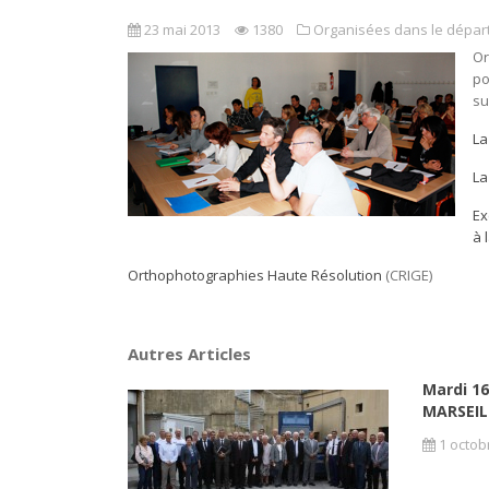
23 mai 2013
1380
Organisées dans le dépa
Or
po
su
La
La
Ex
à 
Orthophotographies Haute Résolution
(CRIGE)
Autres Articles
Mardi 1
MARSEILL
1 octob