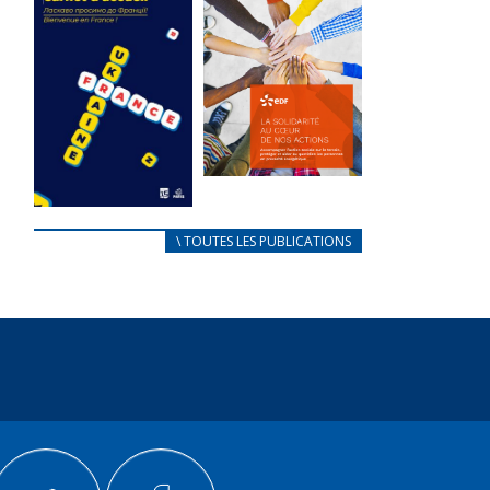
des conflits
l’élu local
d’intérêts
3 avril 2024
18 septembre 2023
Mise à jour avril
FEUILLETER
2024
FEUILLETER
La solidarité
au coeur de
CARNET
\ TOUTES LES PUBLICATIONS
nos actions
D’ACCUEIL
18 septembre 2023
FRANÇAIS/UKRAINIEN
25 avril 2022
FEUILLETER
Afin
d’accompagner
au mieux les
réfugiés
ukrainiens arrivés
en France,...
FEUILLETER