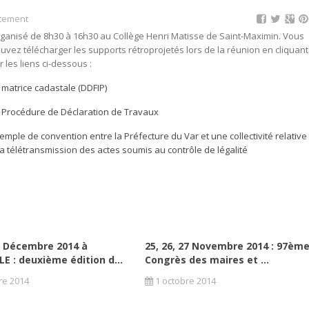
rtement
ganisé de 8h30 à 16h30 au Collège Henri Matisse de Saint-Maximin. Vous
uvez télécharger les supports rétroprojetés lors de la réunion en cliquant
r les liens ci-dessous :
 matrice cadastale (DDFIP)
 Procédure de Déclaration de Travaux
emple de convention entre la Préfecture du Var et une collectivité relative
la télétransmission des actes soumis au contrôle de légalité
6 Décembre 2014 à
25, 26, 27 Novembre 2014 : 97èm
E : deuxième édition d...
Congrès des maires et ...
re 2014
1 octobre 2014