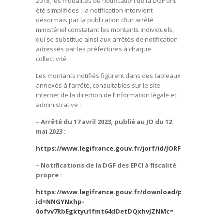
2018, les modalités de notification de la DGF ont
été simplifiées : la notification intervient
désormais par la publication d’un arrêté
ministériel constatant les montants individuels,
qui se substitue ainsi aux arrêtés de notification
adressés par les préfectures à chaque
collectivité.
Les montants notifiés figurent dans des tableaux
annexés à l’arrêté, consultables sur le site
internet de la direction de l’information légale et
administrative :
–
Arrêté du 17 avril 2023, publié au JO du 12
mai 2023 :
https://www.legifrance.gouv.fr/jorf/id/JORFTEXT00004
– Notifications de la DGF des EPCI à fiscalité
propre :
https://www.legifrance.gouv.fr/download/pdf?
id=NNGYNxhp-
0ofvv7RbEgktyu1fmt64dDetDQxhvJZNMc
=