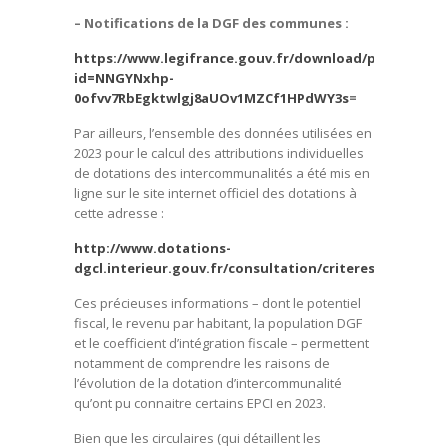
– Notifications de la DGF des communes :
https://www.legifrance.gouv.fr/download/pdf?
id=NNGYNxhp-
0ofvv7RbEgktwlgj8aUOv1MZCf1HPdWY3s
=
Par ailleurs, l’ensemble des données utilisées en
2023 pour le calcul des attributions individuelles
de dotations des intercommunalités a été mis en
ligne sur le site internet officiel des dotations à
cette adresse :
http://www.dotations-
dgcl.interieur.gouv.fr/consultation/criteres_repartiti
Ces précieuses informations – dont le potentiel
fiscal, le revenu par habitant, la population DGF
et le coefficient d’intégration fiscale – permettent
notamment de comprendre les raisons de
l’évolution de la dotation d’intercommunalité
qu’ont pu connaitre certains EPCI en 2023.
Bien que les circulaires (qui détaillent les