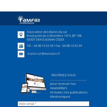
25 avril 2022
Afin d’accompagner au mieux les réfugiés
ukrainiens arrivés en France,...
FEUILLETER
Association des Maires du var
Rond point du 4 décembre 1974, BP 198
83007 DRAGUIGNAN CEDEX
Tél. : 04 98 10 52 30 / Fax : 04 98 10 52 39
maires.var@wanadoo.fr
INSCRIVEZ-VOUS
...................................................
pour recevoir nos
newsletters
et toutes nos publications
électroniques