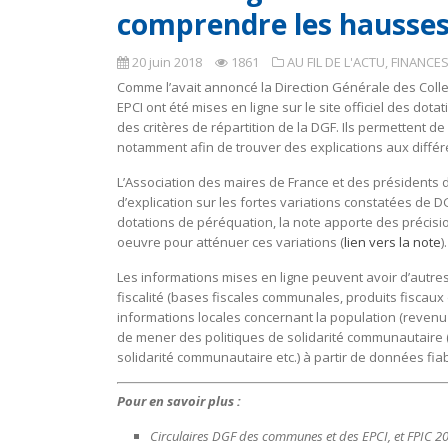
comprendre les hausses 
20 juin 2018
1861
AU FIL DE L'ACTU
,
FINANCES
Comme l’avait annoncé la Direction Générale des Colle
EPCI ont été mises en ligne sur le site officiel des dota
des critères de répartition de la DGF. Ils permettent d
notamment afin de trouver des explications aux diffé
L’Association des maires de France et des présidents 
d’explication sur les fortes variations constatées de
dotations de péréquation, la note apporte des précis
oeuvre pour atténuer ces variations (
lien vers la note
).
Les informations mises en ligne peuvent avoir d’autre
fiscalité (bases fiscales communales, produits fiscaux
informations locales concernant la population (revenu 
de mener des politiques de solidarité communautaire (r
solidarité communautaire etc.) à partir de données fiabl
Pour en savoir plus :
Circulaires DGF des communes et des EPCI, et FPIC 2