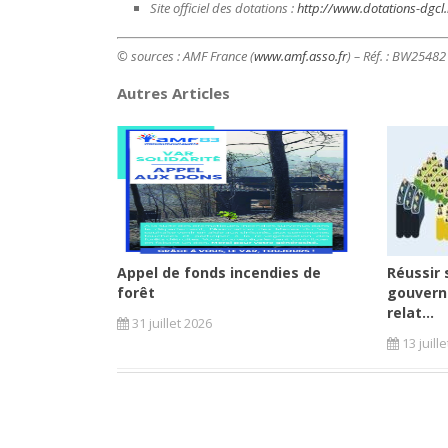
Site officiel des dotations :
http://www.dotations-dgcl.i
© sources : AMF France (
www.amf.asso.fr
) – Réf. : BW2548
Autres Articles
Appel de fonds incendies de
Réussir 
forêt
gouvern
relat...
31 juillet 2026
13 juill