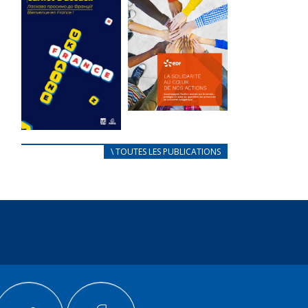
des conflits
l’élu local
d’intérêts
3 avril 2024
18 septembre 2023
Mise à jour avril
FEUILLETER
2024
FEUILLETER
La solidarité
au coeur de
CARNET
\ TOUTES LES PUBLICATIONS
nos actions
D’ACCUEIL
18 septembre 2023
FRANÇAIS/UKRAINIEN
25 avril 2022
FEUILLETER
Afin
d’accompagner
au mieux les
réfugiés
ukrainiens arrivés
en France,...
FEUILLETER