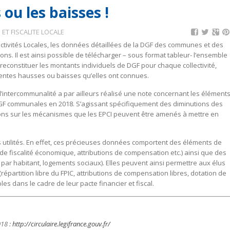
ou les baisses !
 ET FISCALITE LOCALE
ctivités Locales, les données détaillées de la DGF des communes et des
tions. Il est ainsi possible de télécharger – sous format tableur- l’ensemble
e reconstituer les montants individuels de DGF pour chaque collectivité,
rentes hausses ou baisses qu’elles ont connues.
d’intercommunalité a par ailleurs réalisé une note concernant les élément
 DGF communales en 2018. S’agissant spécifiquement des diminutions des
ions sur les mécanismes que les EPCI peuvent être amenés à mettre en
s utilités. En effet, ces précieuses données comportent des éléments de
 de fiscalité économique, attributions de compensation etc.) ainsi que des
par habitant, logements sociaux). Elles peuvent ainsi permettre aux élus
épartition libre du FPIC, attributions de compensation libres, dotation de
es dans le cadre de leur pacte financier et fiscal.
018 :
http://circulaire.legifrance.gouv.fr/