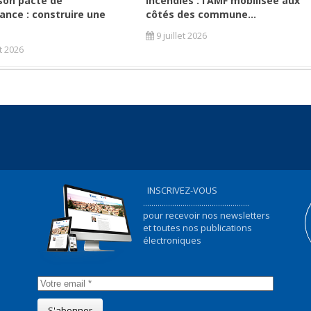
son pacte de
Incendies : l’AMF mobilisée aux
ance : construire une
côtés des commune...
9 juillet 2026
et 2026
INSCRIVEZ-VOUS
...................................................
pour recevoir nos newsletters
et toutes nos publications
électroniques