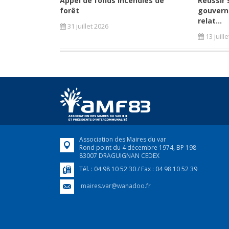
Appel de fonds incendies de
Réussir 
forêt
gouvern
relat...
31 juillet 2026
13 juill
Association des Maires du var
Rond point du 4 décembre 1974, BP 198
83007 DRAGUIGNAN CEDEX
Tél. : 04 98 10 52 30 / Fax : 04 98 10 52 39
maires.var@wanadoo.fr