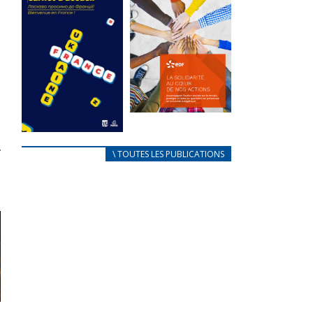
des conflits
l’élu local
d’intérêts
3 avril 2024
18 septembre 2023
Mise à jour avril
FEUILLETER
2024
FEUILLETER
La solidarité
au coeur de
CARNET
\ TOUTES LES PUBLICATIONS
nos actions
D’ACCUEIL
18 septembre 2023
FRANÇAIS/UKRAINIEN
25 avril 2022
FEUILLETER
Afin
d’accompagner
au mieux les
réfugiés
ukrainiens arrivés
en France,...
FEUILLETER