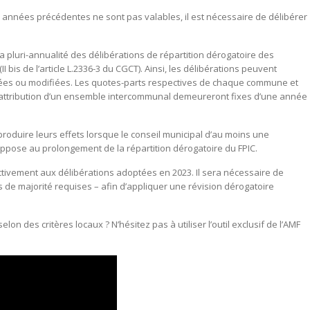
s années précédentes ne sont pas valables, il est nécessaire de délibérer
a pluri-annualité des délibérations de répartition dérogatoire des
II bis de l’article L.2336-3 du CGCT). Ainsi, les délibérations peuvent
ortées ou modifiées. Les quotes-parts respectives de chaque commune et
 l’attribution d’un ensemble intercommunal demeureront fixes d’une année
produire leurs effets lorsque le conseil municipal d’au moins une
ppose au prolongement de la répartition dérogatoire du FPIC.
ctivement aux délibérations adoptées en 2023. Il sera nécessaire de
 de majorité requises – afin d’appliquer une révision dérogatoire
lon des critères locaux ? N’hésitez pas à utiliser l’outil exclusif de l’AMF