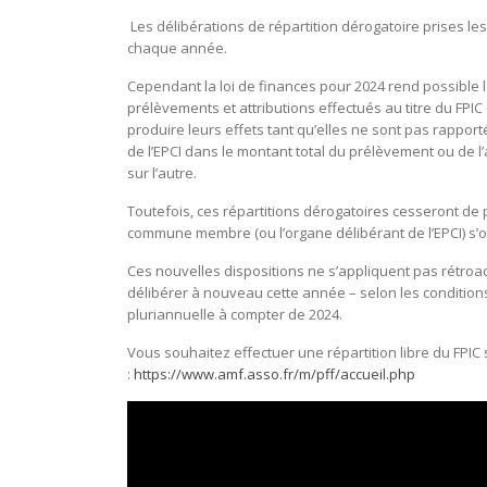
Les délibérations de répartition dérogatoire prises le
chaque année.
Cependant la loi de finances pour 2024 rend possible l
prélèvements et attributions effectués au titre du FPIC (
produire leurs effets tant qu’elles ne sont pas rapp
de l’EPCI dans le montant total du prélèvement ou de
sur l’autre.
Toutefois, ces répartitions dérogatoires cesseront de 
commune membre (ou l’organe délibérant de l’EPCI) s’o
Ces nouvelles dispositions ne s’appliquent pas rétroa
délibérer à nouveau cette année – selon les conditions
pluriannuelle à compter de 2024.
Vous souhaitez effectuer une répartition libre du FPIC se
:
https://www.amf.asso.fr/m/pff/accueil.php