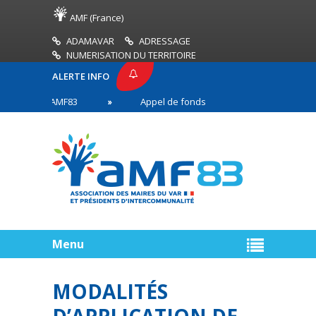
AMF (France)
ADAMAVAR
ADRESSAGE
NUMERISATION DU TERRITOIRE
ALERTE INFO
RESSE AMF83
Appel de fonds incendies de forêt
es en première ligne
Menu
MODALITÉS