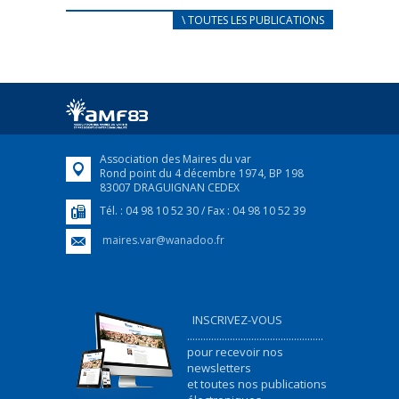
CARNET D’ACCUEIL
\ TOUTES LES PUBLICATIONS
FRANÇAIS/UKRAINIEN
25 avril 2022
Afin d’accompagner au mieux les réfugiés
ukrainiens arrivés en France,...
FEUILLETER
Association des Maires du var
Rond point du 4 décembre 1974, BP 198
83007 DRAGUIGNAN CEDEX
Tél. : 04 98 10 52 30 / Fax : 04 98 10 52 39
maires.var@wanadoo.fr
INSCRIVEZ-VOUS
...................................................
pour recevoir nos
newsletters
et toutes nos publications