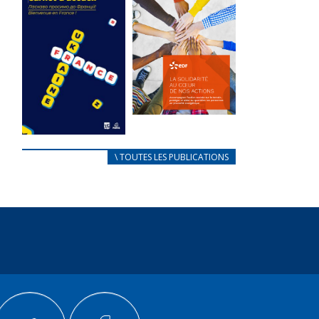
des conflits
l’élu local
d’intérêts
3 avril 2024
18 septembre 2023
Mise à jour avril
FEUILLETER
2024
FEUILLETER
La solidarité
au coeur de
CARNET
\ TOUTES LES PUBLICATIONS
nos actions
D’ACCUEIL
18 septembre 2023
FRANÇAIS/UKRAINIEN
25 avril 2022
FEUILLETER
Afin
d’accompagner
au mieux les
réfugiés
ukrainiens arrivés
en France,...
FEUILLETER