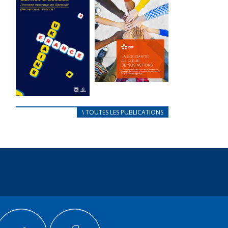
des conflits
l’élu local
d’intérêts
3 avril 2024
18 septembre 2023
Mise à jour avril
FEUILLETER
2024
FEUILLETER
La solidarité
au coeur de
CARNET
\ TOUTES LES PUBLICATIONS
nos actions
D’ACCUEIL
18 septembre 2023
FRANÇAIS/UKRAINIEN
25 avril 2022
FEUILLETER
Afin
d’accompagner
au mieux les
réfugiés
ukrainiens arrivés
en France,...
FEUILLETER