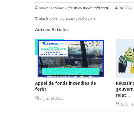
© sources : Maire Info (
www.maire-info.com
) – 14/04/2017
© illustration : vanessa
/ fotolia.com
Autres Articles
Appel de fonds incendies de
Réussir 
forêt
gouvern
relat...
31 juillet 2026
13 juill