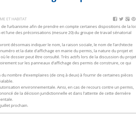
ME ET HABITAT
de de l’urbanisme afin de prendre en compte certaines dispositions de la loi
16 et l’une des préconisations (mesure 20) du groupe de travail sénatorial
ont désormais indiquer le nom, la raison sociale, le nom de l’architecte
e numéro et la date d’affichage en mairie du permis, la nature du projet et
 où le dossier peut être consulté. Très actifs lors de la discussion du proje
atoirement sur les panneaux d’affichage des permis de construire, ce qui
on du nombre d’exemplaires (de cinq à deux) à fournir de certaines pièces
éalable.
’autorisation environnementale. Ainsi, en cas de recours contre un permis,
ononcé de la décision juridictionnelle et dans l’attente de cette dernière
entale.
uillet prochain.