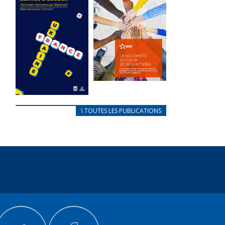
des conflits
l’élu local
d’intérêts
3 avril 2024
18 septembre 2023
Mise à jour avril
FEUILLETER
2024
FEUILLETER
La solidarité
au coeur de
CARNET
\ TOUTES LES PUBLICATIONS
nos actions
D’ACCUEIL
18 septembre 2023
FRANÇAIS/UKRAINIEN
25 avril 2022
FEUILLETER
Afin
d’accompagner
au mieux les
réfugiés
ukrainiens arrivés
en France,...
FEUILLETER