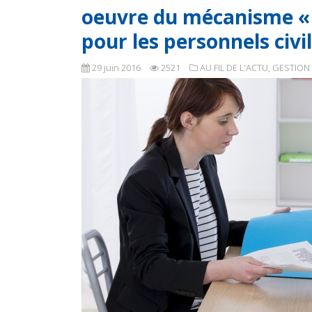
oeuvre du mécanisme « 
pour les personnels civi
29 juin 2016
2521
AU FIL DE L'ACTU
,
GESTION