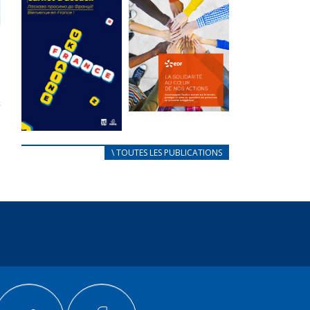
des conflits
l’élu local
d’intérêts
3 avril 2024
18 septembre 2023
Mise à jour avril
FEUILLETER
2024
FEUILLETER
La solidarité
au coeur de
CARNET
\ TOUTES LES PUBLICATIONS
nos actions
D’ACCUEIL
18 septembre 2023
FRANÇAIS/UKRAINIEN
25 avril 2022
FEUILLETER
Afin
d’accompagner
au mieux les
réfugiés
ukrainiens arrivés
en France,...
FEUILLETER