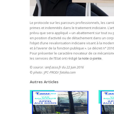
Le protocole sur les parcours professionnels, les carri
primes et indemnités dans le traitement indiciaire. L’a
prévu que sera appliqué « un abattement sur tout ou pa
en position d’activité ou de détachement dans un corps
l’objet d’une revalorisation indiciaire visant à la mo
et à l’avenir de la fonction publique ». Le décret n° 201
Pour présenter le caractère novateur de ce mécanisme 
les services de l’Etat ont rédigé l
a note ci-jointe.
© source : amf.asso.fr du 22 Juin 2016
© photo : JPC-PROD/ fotolia.com
Autres Articles