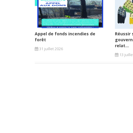
Appel de fonds incendies de
Réussir 
forêt
gouvern
relat...
31 juillet 2026
13 juill