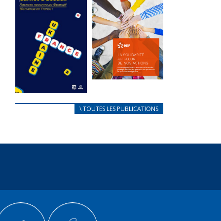
des conflits
l’élu local
d’intérêts
3 avril 2024
18 septembre 2023
Mise à jour avril
FEUILLETER
2024
FEUILLETER
La solidarité
au coeur de
CARNET
\ TOUTES LES PUBLICATIONS
nos actions
D’ACCUEIL
18 septembre 2023
FRANÇAIS/UKRAINIEN
25 avril 2022
FEUILLETER
Afin
d’accompagner
au mieux les
réfugiés
ukrainiens arrivés
en France,...
FEUILLETER