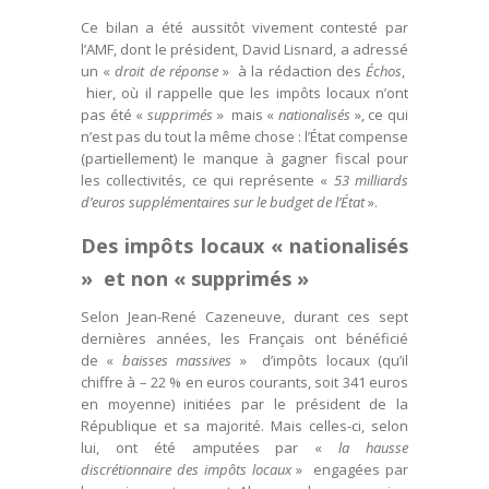
Ce bilan a été aussitôt vivement contesté par
l’AMF, dont le président, David Lisnard, a adressé
un «
droit de réponse
» à la rédaction des
Échos
,
hier, où il rappelle que les impôts locaux n’ont
pas été «
supprimés
» mais «
nationalisés
», ce qui
n’est pas du tout la même chose : l’État compense
(partiellement) le manque à gagner fiscal pour
les collectivités, ce qui représente «
53 milliards
d’euros supplémentaires sur le budget de l’État
».
Des impôts locaux « nationalisés
» et non « supprimés »
Selon Jean-René Cazeneuve, durant ces sept
dernières années, les Français ont bénéficié
de «
baisses massives
» d’impôts locaux (qu’il
chiffre à – 22 % en euros courants, soit 341 euros
en moyenne) initiées par le président de la
République et sa majorité. Mais celles-ci, selon
lui, ont été amputées par «
la hausse
discrétionnaire des impôts locaux
» engagées par