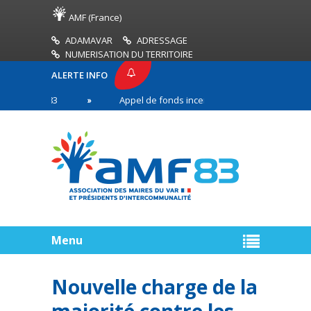
AMF (France)
ADAMAVAR
ADRESSAGE
NUMERISATION DU TERRITOIRE
ALERTE INFO
 AMF83
Appel de fonds incendies de forêt
Réu
remière ligne
Menu
Nouvelle charge de la