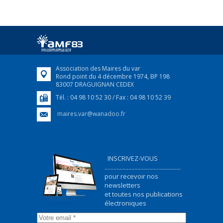
FRANÇAIS/UKRAINIEN
25 avril 2022
Afin d’accompagner au mieux les réfugiés
ukrainiens arrivés en France,...
FEUILLETER
Association des Maires du var
Rond point du 4 décembre 1974, BP 198
83007 DRAGUIGNAN CEDEX
Tél. : 04 98 10 52 30 / Fax : 04 98 10 52 39
maires.var@wanadoo.fr
INSCRIVEZ-VOUS
...................................................
pour recevoir nos
newsletters
et toutes nos publications
électroniques