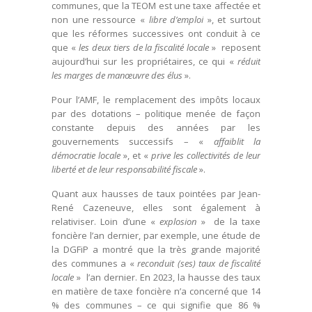
communes, que la TEOM est une taxe affectée et
non une ressource «
libre d’emploi
», et surtout
que les réformes successives ont conduit à ce
que «
les deux tiers de la fiscalité locale
» reposent
aujourd’hui sur les propriétaires, ce qui «
réduit
les marges de manœuvre des élus
».
Pour l’AMF, le remplacement des impôts locaux
par des dotations – politique menée de façon
constante depuis des années par les
gouvernements successifs – «
affaiblit la
démocratie locale
», et «
prive les collectivités de leur
liberté et de leur responsabilité fiscale
».
Quant aux hausses de taux pointées par Jean-
René Cazeneuve, elles sont également à
relativiser. Loin d’une «
explosion
» de la taxe
foncière l’an dernier, par exemple, une étude de
la DGFiP a montré que la très grande majorité
des communes a «
reconduit (ses) taux de fiscalité
locale
» l’an dernier. En 2023, la hausse des taux
en matière de taxe foncière n’a concerné que 14
% des communes – ce qui signifie que 86 %