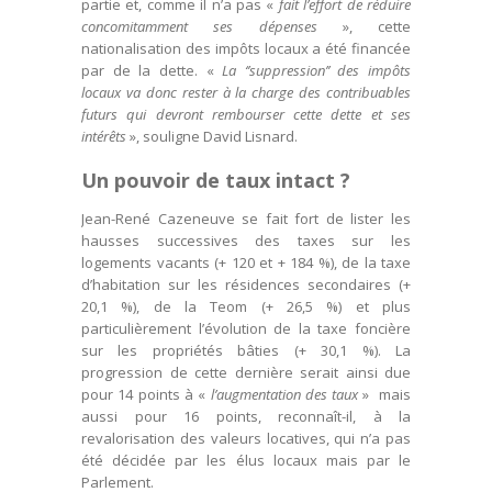
partie et, comme il n’a pas «
fait l’effort de réduire
concomitamment ses dépenses
», cette
nationalisation des impôts locaux a été financée
par de la dette. «
La ‘’suppression’’ des impôts
locaux va donc rester à la charge des contribuables
futurs qui devront rembourser cette dette et ses
intérêts
», souligne David Lisnard.
Un pouvoir de taux intact ?
Jean-René Cazeneuve se fait fort de lister les
hausses successives des taxes sur les
logements vacants (+ 120 et + 184 %), de la taxe
d’habitation sur les résidences secondaires (+
20,1 %), de la Teom (+ 26,5 %) et plus
particulièrement l’évolution de la taxe foncière
sur les propriétés bâties (+ 30,1 %). La
progression de cette dernière serait ainsi due
pour 14 points à «
l’augmentation des taux
» mais
aussi pour 16 points, reconnaît-il, à la
revalorisation des valeurs locatives, qui n’a pas
été décidée par les élus locaux mais par le
Parlement.