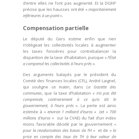
d’entre elles ne l’ont pas augmenté. Et la DGFiP
précise que les hausses ont été «
majoritairement
inférieures à un point
».
Compensation partielle
Le député du Gers estime enfin que rien
n’obligeait les collectivités locales à augmenter
les taxes foncières pour contrebalancer la
disparition de la taxe d’habitation, puisque «
l’État
a compensé les collectivités à l’euro près
».
Des arguments balayés par le président du
Comité des finances locales (CFL), André Laignel,
qui souligne ce matin, dans
La Gazette des
communes
, que la taxe d’habitation «
n’a pas été
compensée, contrairement à ce qu’a dit le
gouvernement, à l’euro près
». La perte est ainsi
estimée à «
environ 1 milliard d’euros
» (et «
700
millions d’euros
» sur la CVAE) du fait d’un index
moins favorable décidé par le gouvernement
«
pour la revalorisation des bases de TH
» et de «
la
prise en compte des taux de TH à leur valeur de