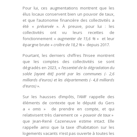
Pour lui, ces augmentations montrent que les
élus locaux conservent bien un pouvoir de taux,
et que l’autonomie financière des collectivités a
été «
préservée
». À preuve, pour lui : les
collectivités ont vu leurs recettes de
fonctionnement «
augmenter de 15,6 %
» et leur
épargne brute «
croître de 18,2 %
» depuis 2017.
Pourtant, les derniers chiffres l’Insee montrent
que les comptes des collectivités se sont
dégradés en 2023, «
l’essentiel de la dégradation du
solde [ayant été] porté par les communes (- 2,6
milliards d’euros) et les départements (- 4,8 milliards
d’euros)
».
Sur les hausses d’impôts, l’AMF rappelle des
éléments de contexte que le député du Gers
a «
omis
» de prendre en compte, et qui
relativisent très clairement ce «
pouvoir de taux
»
que Jean-René Cazeneuve estime intact. Elle
rappelle ainsi que la taxe d’habitation sur les
logements vacants n’est pas ouverte à toutes les