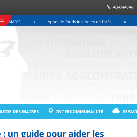
ADAMAVAR
 AMF83
Appel de fonds incendies de forêt
Réu
remière ligne
GUIDE DES MAIRES
INTERCOMMUNALITÉ
ESPAC
 un guide pour aider les