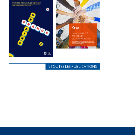
des conflits
l’élu local
d’intérêts
3 avril 2024
18 septembre 2023
Mise à jour avril
FEUILLETER
2024
FEUILLETER
La solidarité
au coeur de
CARNET
\ TOUTES LES PUBLICATIONS
nos actions
D’ACCUEIL
18 septembre 2023
FRANÇAIS/UKRAINIEN
25 avril 2022
FEUILLETER
Afin
d’accompagner
au mieux les
réfugiés
ukrainiens arrivés
en France,...
FEUILLETER