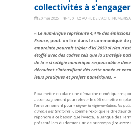
collectivités à s’engager
20 mai 2025
450
AU FIL DE L'ACTU
,
NUMERISAT
« Le numérique représente 4,4 % des émissions
France,
peut-on lire dans le communiqué de p
empreinte pourrait tripler d’ici 2050 si rien n’es
étoffé avec des cadres tels que la Stratégie nat
de la « stratégie numérique responsable » deven
découlent s’intensifient dès cette année et enc
leurs pratiques et projets numériques. »
Pour mettre en place une démarche numérique responsa
accompagnement pour relever le défi et mettre en pla
l’environnement pour
« aligner la réglementation, les pol
durable des territoires »,
comme l’explique le directeur de
répondre à ce besoin que l’Avicca, la Banque des Terr
présenté lors du dernier TRIP de printemps
(lire
Maire i