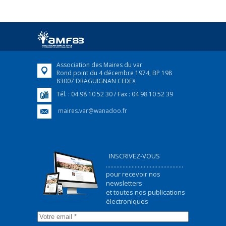
25 avril 2022
Afin d’accompagner au mieux les réfugiés
ukrainiens arrivés en France,...
FEUILLETER
Association des Maires du var
Rond point du 4 décembre 1974, BP 198
83007 DRAGUIGNAN CEDEX
Tél. : 04 98 10 52 30 / Fax : 04 98 10 52 39
maires.var@wanadoo.fr
INSCRIVEZ-VOUS
...................................................
pour recevoir nos
newsletters
et toutes nos publications
électroniques