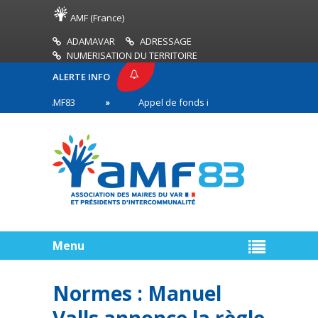
AMF (France)
ADAMAVAR
ADRESSAGE
NUMERISATION DU TERRITOIRE
ALERTE INFO
ESSE AMF83
Appel de fonds incendies de forêt
s en première ligne
Menu
Normes : Manuel