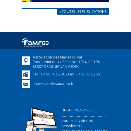
CARNET D’ACCUEIL
\ TOUTES LES PUBLICATIONS
FRANÇAIS/UKRAINIEN
25 avril 2022
Afin d’accompagner au mieux les réfugiés
ukrainiens arrivés en France,...
FEUILLETER
Association des Maires du var
Rond point du 4 décembre 1974, BP 198
83007 DRAGUIGNAN CEDEX
Tél. : 04 98 10 52 30 / Fax : 04 98 10 52 39
maires.var@wanadoo.fr
INSCRIVEZ-VOUS
...................................................
pour recevoir nos
newsletters
et toutes nos publications