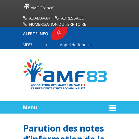
AMF (France)
ADAMAVAR
ADRESSAGE
NUMERISATION DU TERRITOIRE
ALERTE INFO
ESSE AMF83
Appel de fonds incendies de forêt
s en première ligne
Menu
Parution des notes