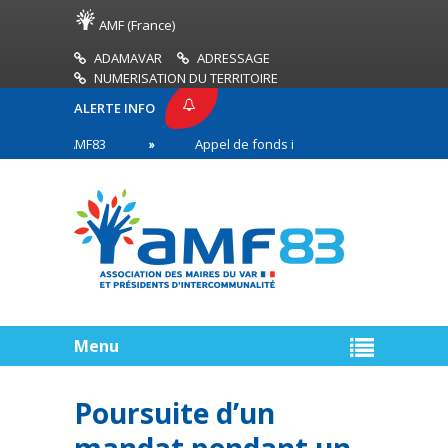
AMF (France)
ADAMAVAR
ADRESSAGE
NUMERISATION DU TERRITOIRE
ALERTE INFO
ESSE AMF83
Appel de fonds incendies de forêt
s en première ligne
Menu
Poursuite d’un