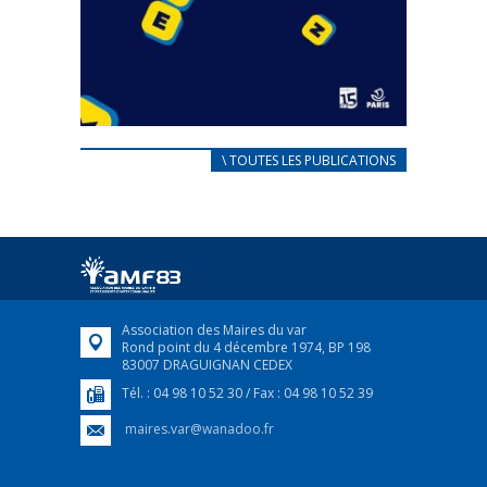
CARNET D’ACCUEIL
\ TOUTES LES PUBLICATIONS
FRANÇAIS/UKRAINIEN
25 avril 2022
Afin d’accompagner au mieux les réfugiés
ukrainiens arrivés en France,...
FEUILLETER
Association des Maires du var
Rond point du 4 décembre 1974, BP 198
83007 DRAGUIGNAN CEDEX
Tél. : 04 98 10 52 30 / Fax : 04 98 10 52 39
maires.var@wanadoo.fr