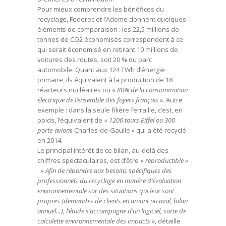
Pour mieux comprendre les bénéfices du
recyclage, Federec et l’Ademe donnent quelques
éléments de comparaison : les 22,5 millions de
tonnes de CO2 économisés correspondent à ce
qui serait économisé en retirant 10 millions de
voitures des routes, soit 20 % du parc
automobile. Quant aux 124 TWh d’énergie
primaire, ils équivalent à la production de 18
réacteurs nucléaires ou «
80% de la consommation
électrique de l’ensemble des foyers français
». Autre
exemple : dans la seule filière ferraille, c’est, en
poids, l’équivalent de «
1200 tours Eiffel ou 300
porte-avions
Charles-de-Gaulle » qui a été recyclé
en 2014.
Le principal intérêt de ce bilan, au-delà des
chiffres spectaculaires, est d’être «
reproductible
»
: «
Afin de répondre aux besoins spécifiques des
professionnels du recyclage en matière d’évaluation
environnementale sur des situations qui leur sont
propres (demandes de clients en amont ou aval, bilan
annuel…), l’étude s’accompagne d’un logiciel, sorte de
calculette environnementale des impacts
», détaille