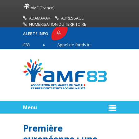
AMF (France)
ADAMAVAR
ADRESSAGE
NUMERISATION DU TERRITOIRE
ALERTE INFO
SSE AMF83
Appel de fonds incendies de forêt
en première ligne
Menu
Première