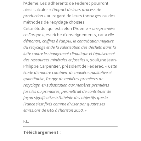
l’Ademe. Les adhérents de Federec pourront
ainsi calculer «
l’impact de leurs process de
production
» au regard de leurs tonnages ou des
méthodes de recyclage choisies.
Cette étude, qui est selon l’Ademe «
une première
en Europe
», est riche d’enseignements, car «
elle
démontre, chiffres à l’appui, la contribution majeure
du recyclage et de la valorisation des déchets dans la
lutte contre le changement climatique et l’épuisement
des ressources minérales et fossiles
», souligne Jean-
Philippe Carpentier, président de Federec. «
Cette
étude démontre combien, de manière qualitative et
quantitative, l’usage de matières premières de
recyclage, en substitution aux matières premières
fossiles ou primaires, permettrait de contribuer de
façon significative à l’atteinte des objectifs que la
France s’est fixés comme diviser par quatre ses
émissions de GES à l’horizon 2050
. »
F.L.
Téléchargement :