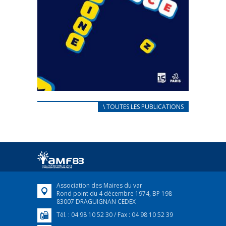
CARNET D’ACCUEIL
\ TOUTES LES PUBLICATIONS
FRANÇAIS/UKRAINIEN
25 avril 2022
Afin d’accompagner au mieux les réfugiés
ukrainiens arrivés en France,...
FEUILLETER
Association des Maires du var
Rond point du 4 décembre 1974, BP 198
83007 DRAGUIGNAN CEDEX
Tél. : 04 98 10 52 30 / Fax : 04 98 10 52 39