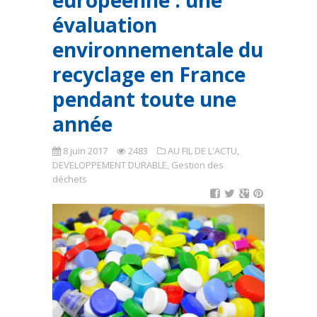
européenne : une
évaluation
environnementale du
recyclage en France
pendant toute une
année
8 juin 2017
2483
AU FIL DE L'ACTU
,
DEVELOPPEMENT DURABLE
,
Gestion des
déchets