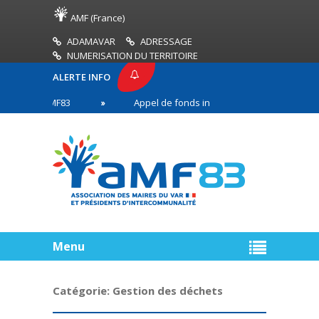
AMF (France)
ADAMAVAR
ADRESSAGE
NUMERISATION DU TERRITOIRE
ALERTE INFO
SSE AMF83
Appel de fonds incendies de forêt
en première ligne
Menu
Catégorie:
Gestion des déchets