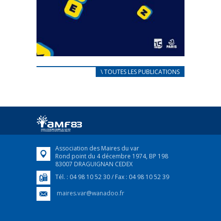
CARNET D’ACCUEIL
\ TOUTES LES PUBLICATIONS
FRANÇAIS/UKRAINIEN
25 avril 2022
Afin d’accompagner au mieux les réfugiés
ukrainiens arrivés en France,...
FEUILLETER
Association des Maires du var
Rond point du 4 décembre 1974, BP 198
83007 DRAGUIGNAN CEDEX
Tél. : 04 98 10 52 30 / Fax : 04 98 10 52 39
maires.var@wanadoo.fr