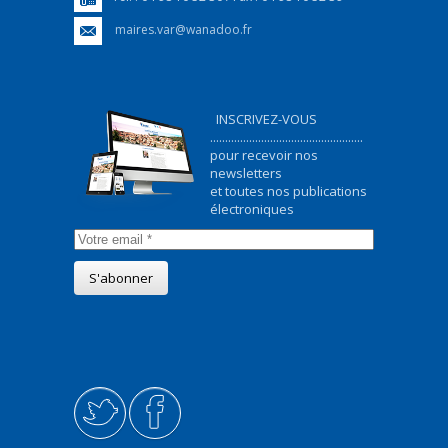
maires.var@wanadoo.fr
INSCRIVEZ-VOUS
...................................................
pour recevoir nos
newsletters
et toutes nos publications
électroniques