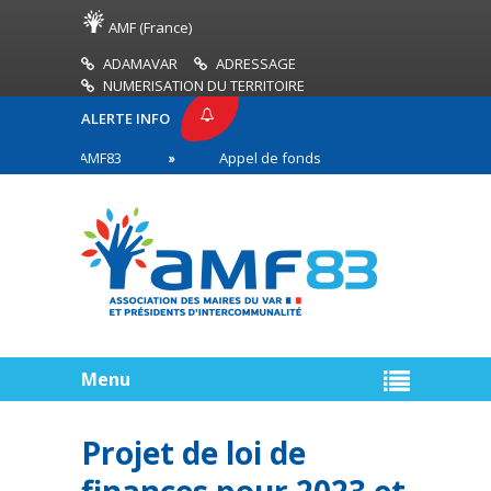
AMF (France)
ADAMAVAR
ADRESSAGE
NUMERISATION DU TERRITOIRE
ALERTE INFO
PRESSE AMF83
Appel de fonds incendies de forêt
res en première ligne
Menu
Projet de loi de