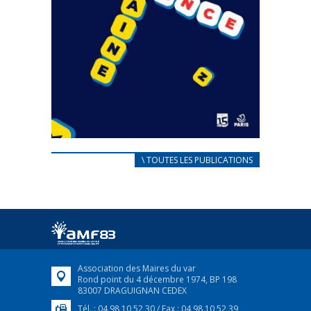
CARNET D’ACCUEIL
\ TOUTES LES PUBLICATIONS
FRANÇAIS/UKRAINIEN
25 avril 2022
Afin d’accompagner au mieux les réfugiés
ukrainiens arrivés en France,...
FEUILLETER
Association des Maires du var
Rond point du 4 décembre 1974, BP 198
83007 DRAGUIGNAN CEDEX
Tél. : 04 98 10 52 30 / Fax : 04 98 10 52 39