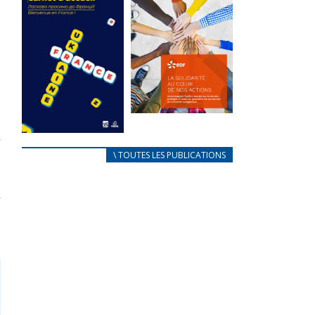
des conflits
l’élu local
d’intérêts
3 avril 2024
18 septembre 2023
Mise à jour avril
FEUILLETER
2024
FEUILLETER
La solidarité
au coeur de
CARNET
\ TOUTES LES PUBLICATIONS
nos actions
D’ACCUEIL
18 septembre 2023
FRANÇAIS/UKRAINIEN
25 avril 2022
FEUILLETER
Afin
d’accompagner
au mieux les
réfugiés
ukrainiens arrivés
en France,...
FEUILLETER