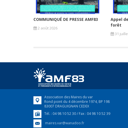
COMMUNIQUÉ DE PRESSE AMF83
Appel de
forêt
2 août 2026
31 juill
Association des Maires du var
Rond point du 4 décembre 1974, BP 198
83007 DRAGUIGNAN CEDEX
Tél. : 04 98 10 52 30 / Fax : 04 98 10 52 39
maires.var@wanadoo.fr