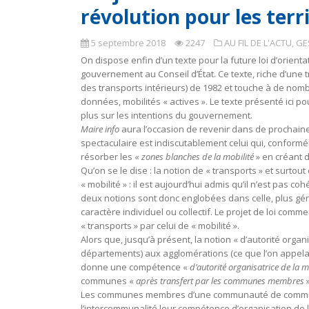
révolution pour les terr
5 septembre 2018
2247
AU FIL DE L'ACTU
,
GE
On dispose enfin d’un texte pour la future loi d’orientat
gouvernement au Conseil d’État. Ce texte, riche d’une tr
des transports intérieurs) de 1982 et touche à de nomb
données, mobilités « actives ». Le texte présenté ici po
plus sur les intentions du gouvernement.
Maire info
aura l’occasion de revenir dans de prochaines 
spectaculaire est indiscutablement celui qui, conform
résorber les «
zones blanches de la mobilité
» en créant
Qu’on se le dise : la notion de « transports » et surtout
« mobilité » : il est aujourd’hui admis qu’il n’est pas co
deux notions sont donc englobées dans celle, plus génér
caractère individuel ou collectif. Le projet de loi com
« transports » par celui de « mobilité ».
Alors que, jusqu’à présent, la notion « d’autorité organi
départements) aux agglomérations (ce que l’on appelait
donne une compétence «
d’autorité organisatrice de la m
communes «
après transfert par les communes membres
»
Les communes membres d’une communauté de commune
l’intercommunalité leur compétence d’organisation de la