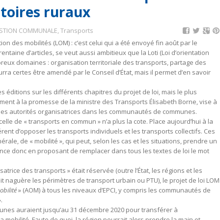
itoires ruraux
STION COMMUNALE
,
Transports
ion des mobilités (LOM) : c’est celui qui a été envoyé fin août par le
entaine d’articles, se veut aussi ambitieux que la Loti (Loi d’orientation
reux domaines : organisation territoriale des transports, partage des
urra certes être amendé par le Conseil d’État, mais il permet d’en savoir
éditions sur les différents chapitres du projet de loi, mais le plus
ément à la promesse de la ministre des Transports Élisabeth Borne, vise à
 des autorités organisatrices dans les communautés de communes.
 celle de « transports en commun » n’a plus la cote. Place aujourd’hui à la
hérent d’opposer les transports individuels et les transports collectifs. Ces
ale, de « mobilité », qui peut, selon les cas et les situations, prendre un
mence donc en proposant de remplacer dans tous les textes de loi le mot
satrice des transports » était réservée (outre l’État, les régions et les
 naguère les périmètres de transport urbain ou PTU), le projet de loi LOM
obilité
» (AOM) à tous les niveaux d’EPCI, y compris les communautés de
.
s auraient jusqu’au 31 décembre 2020 pour transférer à
 mobilité. Faute de quoi, la région pourrait alors prendre la main et