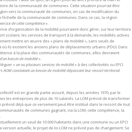
rritoire de la communauté de communes. Cette situation pourrait être
 région vers la communauté de communes, en cas de modification du
 à l’échelle de la communauté de communes. Dans ce cas, la région
exercice de cette compétence
».
d’organisation de la mobilité pourraient donc gérer, sur leur territoire
port scolaire, les services de transport à la demande, les mobilités actives
alement mettre en œuvre des « plans de mobilité », sans seuils de
à où ils existent les anciens plans de déplacements urbains (PDU). Dans
ompétence à la place des communautés de communes, elles devraient
d’un bassin de mobilité
».
éléguer «
un ou plusieurs services de mobilité
» à des collectivités ou EPCI
s AOM constatant un besoin de mobilité dépassant leur ressort territorial
ollectif est en grande partie assuré, depuis les années 1970, par le
ies les entreprises de plus de 10 salariés. La LOM prévoit de transformer
i prévoit déjà que ce versement peut être institué dans le ressort de tout
es communautés de communes gagnant, via la LOM, cette compétence, la
.
 actuellement un seuil de 10 000 habitants dans une commune ou un EPCI
 version actuelle, le projet de loi LOM ne prévoit pas de changement. Se