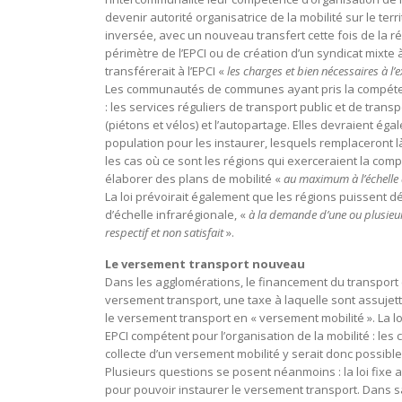
devenir autorité organisatrice de la mobilité sur le te
inversée, avec un nouveau transfert cette fois de la
périmètre de l’EPCI ou de création d’un syndicat mixte
transférerait à l’EPCI «
les charges et bien nécessaires à l’
Les communautés de communes ayant pris la compétence 
: les services réguliers de transport public et de trans
(piétons et vélos) et l’autopartage. Elles devraient ég
population pour les instaurer, lesquels remplaceront l
les cas où ce sont les régions qui exerceraient la c
élaborer des plans de mobilité «
au maximum à l’échelle 
La loi prévoirait également que les régions puissent d
d’échelle infrarégionale, «
à la demande d’une ou plusieur
respectif et non satisfait
».
Le versement transport nouveau
Dans les agglomérations, le financement du transport c
versement transport, une taxe à laquelle sont assujett
le versement transport en « versement mobilité ». La lo
EPCI compétent pour l’organisation de la mobilité : l
collecte d’un versement mobilité y serait donc possible
Plusieurs questions se posent néanmoins : la loi fixe
pour pouvoir instaurer le versement transport. Dans sa