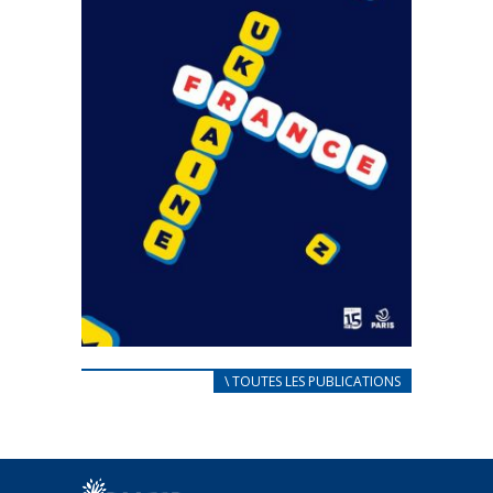
CARNET D’ACCUEIL
\ TOUTES LES PUBLICATIONS
FRANÇAIS/UKRAINIEN
25 avril 2022
Afin d’accompagner au mieux les réfugiés
ukrainiens arrivés en France,...