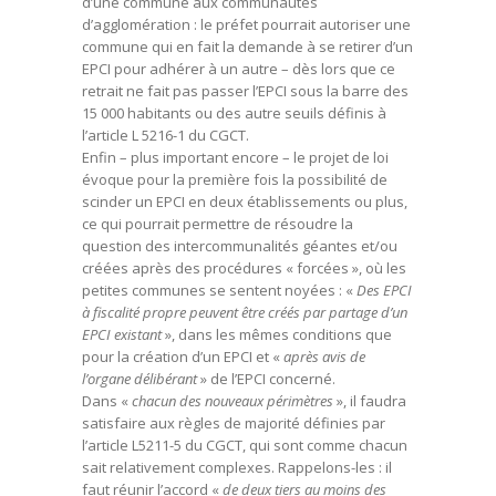
d’une commune aux communautés
d’agglomération : le préfet pourrait autoriser une
commune qui en fait la demande à se retirer d’un
EPCI pour adhérer à un autre – dès lors que ce
retrait ne fait pas passer l’EPCI sous la barre des
15 000 habitants ou des autre seuils définis à
l’article L 5216-1 du CGCT.
Enfin – plus important encore – le projet de loi
évoque pour la première fois la possibilité de
scinder un EPCI en deux établissements ou plus,
ce qui pourrait permettre de résoudre la
question des intercommunalités géantes et/ou
créées après des procédures « forcées », où les
petites communes se sentent noyées : «
Des EPCI
à fiscalité propre peuvent être créés par partage d’un
EPCI existant
», dans les mêmes conditions que
pour la création d’un EPCI et «
après avis de
l’organe délibérant
» de l’EPCI concerné.
Dans «
chacun des nouveaux périmètres
», il faudra
satisfaire aux règles de majorité définies par
l’article L5211-5 du CGCT, qui sont comme chacun
sait relativement complexes. Rappelons-les : il
faut réunir l’accord «
de deux tiers au moins des