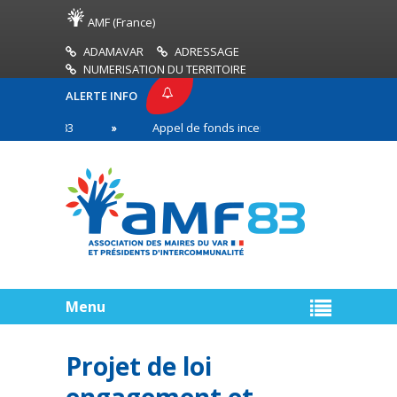
AMF (France)
ADAMAVAR
ADRESSAGE
NUMERISATION DU TERRITOIRE
ALERTE INFO
 AMF83
Appel de fonds incendies de forêt
Réu
première ligne
Menu
Projet de loi