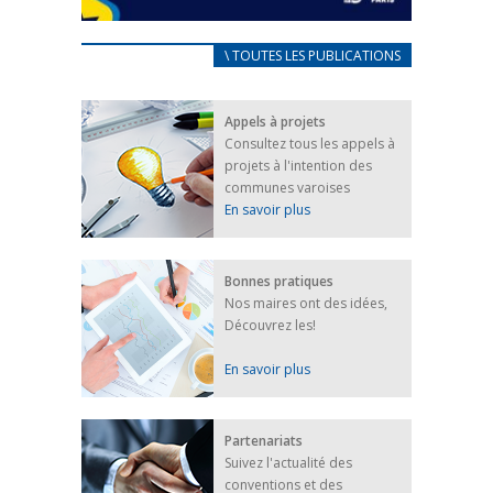
CARNET D’ACCUEIL
\ TOUTES LES PUBLICATIONS
FRANÇAIS/UKRAINIEN
25 avril 2022
Appels à projets
Afin d’accompagner au mieux les réfugiés
Consultez tous les appels à
ukrainiens arrivés en France,...
projets à l'intention des
FEUILLETER
communes varoises
En savoir plus
Bonnes pratiques
Nos maires ont des idées,
Découvrez les!
En savoir plus
Partenariats
Suivez l'actualité des
conventions et des