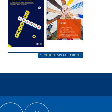
des conflits
l’élu local
d’intérêts
3 avril 2024
18 septembre 2023
Mise à jour avril
105341 Total 0
2024 233065
Votes 0 0 Aidez-
Total 0 Votes 0...
nous à
améliorer...
FEUILLETER
FEUILLETER
La solidarité
au coeur de
CARNET
\ TOUTES LES PUBLICATIONS
nos actions
D’ACCUEIL
18 septembre 2023
FRANÇAIS/UKRAINIEN
25 avril 2022
105326 Total 0
Votes 0 0 Aidez-
Afin
nous à
d’accompagner
améliorer...
au mieux les
réfugiés
FEUILLETER
ukrainiens arrivés
en France,...
FEUILLETER