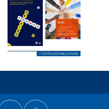
des conflits
l’élu local
d’intérêts
3 avril 2024
18 septembre 2023
Mise à jour avril
105128 Total 0
2024 232852
Votes 0 0 Aidez-
Total 0 Votes 0...
nous à
améliorer...
FEUILLETER
FEUILLETER
La solidarité
au coeur de
CARNET
\ TOUTES LES PUBLICATIONS
nos actions
D’ACCUEIL
18 septembre 2023
FRANÇAIS/UKRAINIEN
25 avril 2022
105113 Total 0
Votes 0 0 Aidez-
Afin
nous à
d’accompagner
améliorer...
au mieux les
réfugiés
FEUILLETER
ukrainiens arrivés
en France,...
FEUILLETER