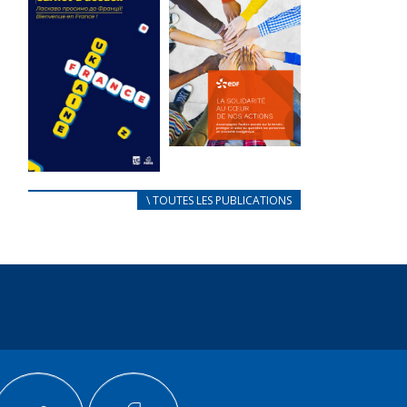
des conflits
l’élu local
d’intérêts
3 avril 2024
18 septembre 2023
Mise à jour avril
105243 Total 0
2024 232967
Votes 0 0 Aidez-
Total 0 Votes 0...
nous à
améliorer...
FEUILLETER
FEUILLETER
La solidarité
au coeur de
CARNET
\ TOUTES LES PUBLICATIONS
nos actions
D’ACCUEIL
18 septembre 2023
FRANÇAIS/UKRAINIEN
25 avril 2022
105228 Total 0
Votes 0 0 Aidez-
Afin
nous à
d’accompagner
améliorer...
au mieux les
réfugiés
FEUILLETER
ukrainiens arrivés
en France,...
FEUILLETER