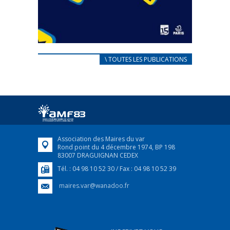
CARNET D’ACCUEIL
\ TOUTES LES PUBLICATIONS
FRANÇAIS/UKRAINIEN
25 avril 2022
Afin d’accompagner au mieux les réfugiés
ukrainiens arrivés en France,...
FEUILLETER
Association des Maires du var
Rond point du 4 décembre 1974, BP 198
83007 DRAGUIGNAN CEDEX
Tél. : 04 98 10 52 30 / Fax : 04 98 10 52 39
maires.var@wanadoo.fr