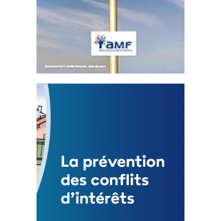
Statut de l’élu local
3 avril 2024
Mise à jour avril 2024 232902 Total 0 Votes
0...
FEUILLETER