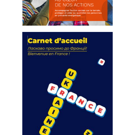
La solidarité au coeur de nos
actions
18 septembre 2023
105163 Total 0 Votes 0 0 Aidez-nous à
améliorer...
FEUILLETER