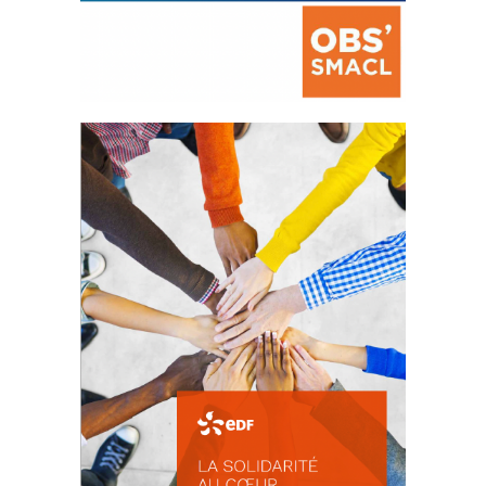
La prévention des conflits
d’intérêts
18 septembre 2023
105178 Total 0 Votes 0 0 Aidez-nous à
améliorer...
FEUILLETER