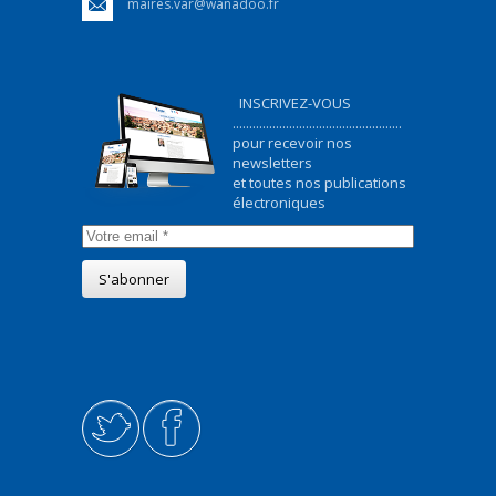
maires.var@wanadoo.fr
INSCRIVEZ-VOUS
...................................................
pour recevoir nos
newsletters
et toutes nos publications
électroniques