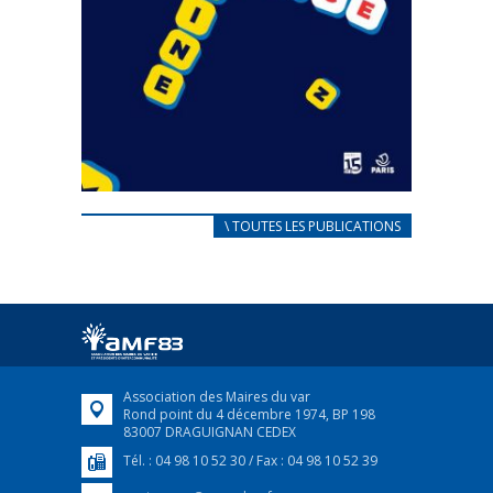
CARNET D’ACCUEIL
\ TOUTES LES PUBLICATIONS
FRANÇAIS/UKRAINIEN
25 avril 2022
Afin d’accompagner au mieux les réfugiés
ukrainiens arrivés en France,...
FEUILLETER
Association des Maires du var
Rond point du 4 décembre 1974, BP 198
83007 DRAGUIGNAN CEDEX
Tél. : 04 98 10 52 30 / Fax : 04 98 10 52 39