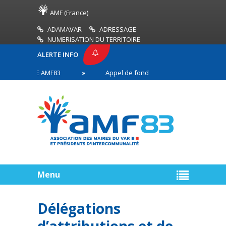
AMF (France)
ADAMAVAR
ADRESSAGE
NUMERISATION DU TERRITOIRE
ALERTE INFO
 PRESSE AMF83
Appel de fonds incendies de forêt
aires en première ligne
Menu
Délégations