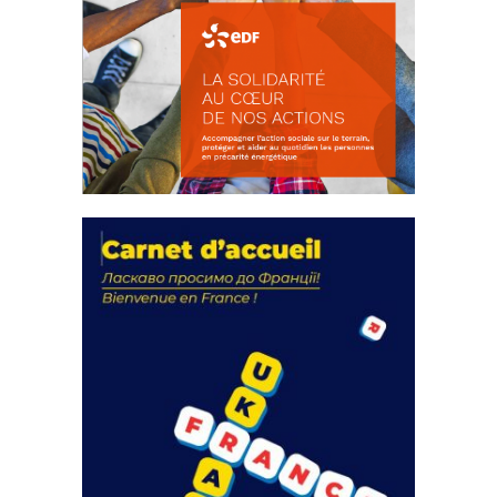
La solidarité au coeur de nos
actions
18 septembre 2023
105318 Total 0 Votes 0 0 Aidez-nous à
améliorer...
FEUILLETER