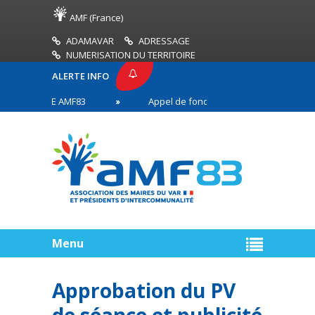
AMF (France)
ADAMAVAR
ADRESSAGE
NUMERISATION DU TERRITOIRE
ALERTE INFO
E PRESSE AMF83
Appel de fonds incendies de forêt
aires en première ligne
Menu
Approbation du PV