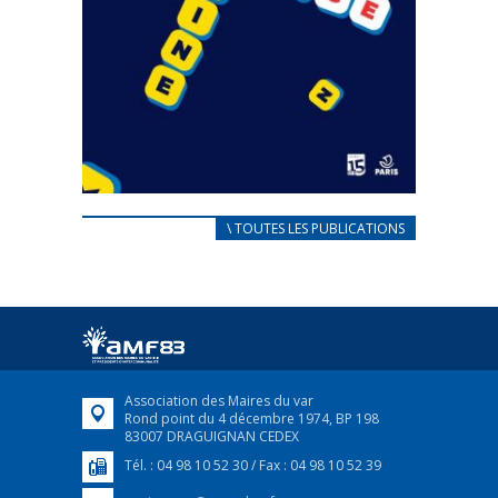
CARNET D’ACCUEIL
\ TOUTES LES PUBLICATIONS
FRANÇAIS/UKRAINIEN
25 avril 2022
Afin d’accompagner au mieux les réfugiés
ukrainiens arrivés en France,...
FEUILLETER
Association des Maires du var
Rond point du 4 décembre 1974, BP 198
83007 DRAGUIGNAN CEDEX
Tél. : 04 98 10 52 30 / Fax : 04 98 10 52 39