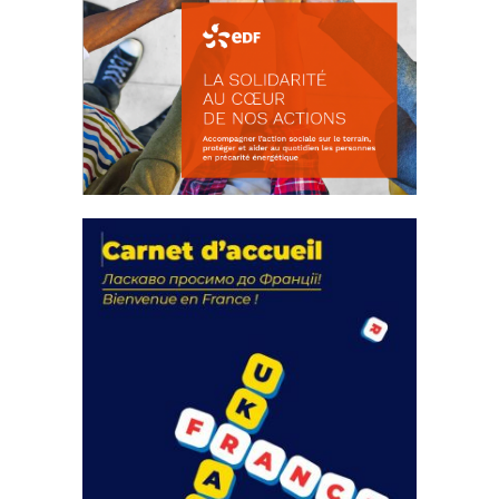
La solidarité au coeur de nos
actions
18 septembre 2023
105267 Total 0 Votes 0 0 Aidez-nous à
améliorer...
FEUILLETER