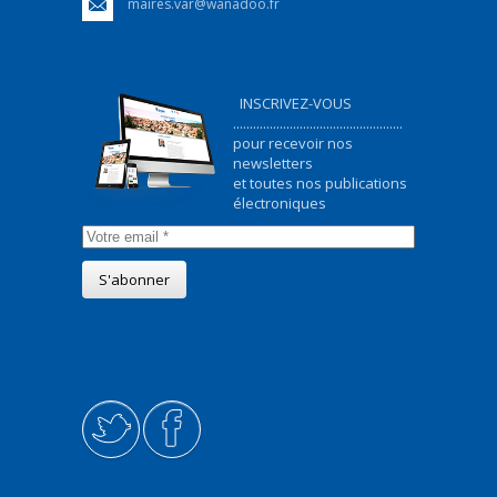
maires.var@wanadoo.fr
INSCRIVEZ-VOUS
...................................................
pour recevoir nos
newsletters
et toutes nos publications
électroniques