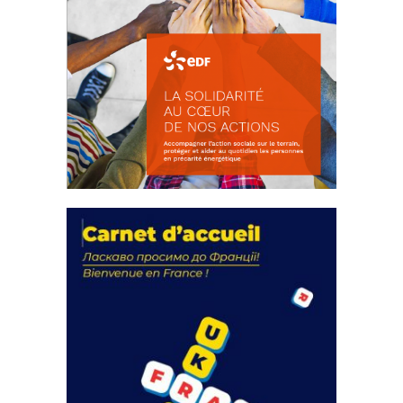
La solidarité au coeur de nos
actions
18 septembre 2023
105514 Total 0 Votes 0 0 Aidez-nous à
améliorer...
FEUILLETER