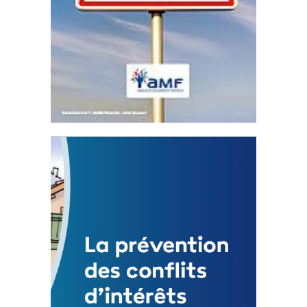
Statut de l’élu local
3 avril 2024
Mise à jour avril 2024 Fichier joint - Fichier 1
233017...
FEUILLETER