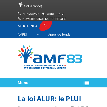
AMF (France)
ADAMAVAR
ADRESSAGE
NUMERISATION DU TERRITOIRE
ALERTE INFO
 PRESSE AMF83
Appel de fonds incendies de forêt
ires en première ligne
Menu
La loi ALUR: le PLUI