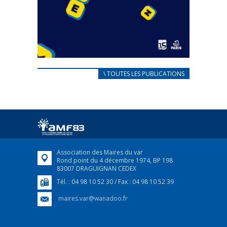
CARNET D’ACCUEIL
\ TOUTES LES PUBLICATIONS
FRANÇAIS/UKRAINIEN
25 avril 2022
Afin d’accompagner au mieux les réfugiés
ukrainiens arrivés en France,...
FEUILLETER
Association des Maires du var
Rond point du 4 décembre 1974, BP 198
83007 DRAGUIGNAN CEDEX
Tél. : 04 98 10 52 30 / Fax : 04 98 10 52 39
maires.var@wanadoo.fr