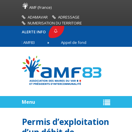
AMF (France)
ADAMAVAR
ADRESSAGE
NUMERISATION DU TERRITOIRE
ALERTE INFO
 PRESSE AMF83
Appel de fonds incendies de forêt
ires en première ligne
Menu
Permis d’exploitation