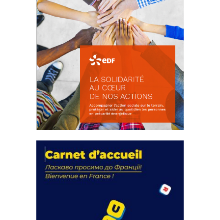
La solidarité au coeur de nos
actions
18 septembre 2023
105370 Total 0 Votes 0 0 Aidez-nous à
améliorer...
FEUILLETER