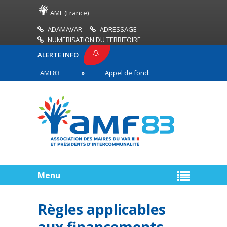
AMF (France)
ADAMAVAR
ADRESSAGE
NUMERISATION DU TERRITOIRE
ALERTE INFO
 PRESSE AMF83
Appel de fonds incendies de forêt
ires en première ligne
Menu
Règles applicables