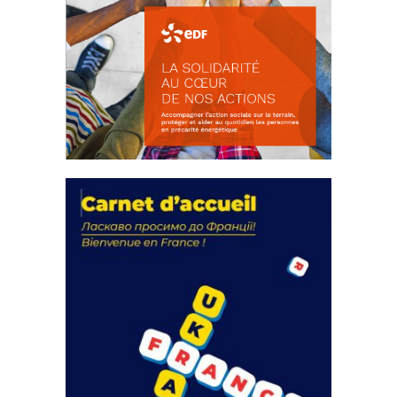
La solidarité au coeur de nos
actions
18 septembre 2023
105143 Total 0 Votes 0 0 Aidez-nous à
améliorer...
FEUILLETER