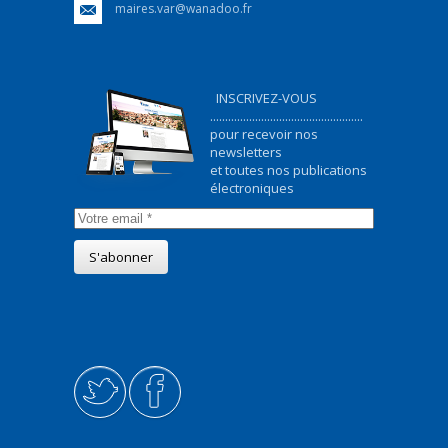
maires.var@wanadoo.fr
INSCRIVEZ-VOUS
...................................................
pour recevoir nos
newsletters
et toutes nos publications
électroniques