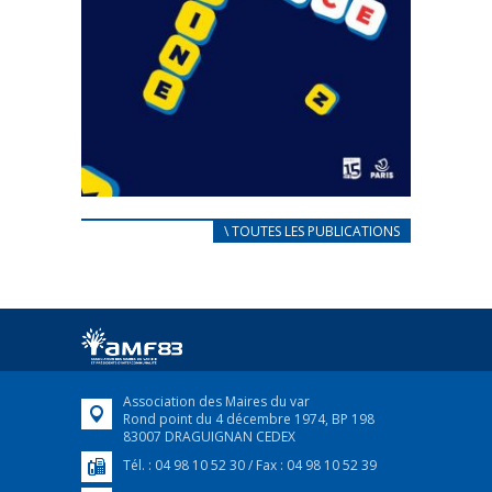
CARNET D’ACCUEIL
\ TOUTES LES PUBLICATIONS
FRANÇAIS/UKRAINIEN
25 avril 2022
Afin d’accompagner au mieux les réfugiés
ukrainiens arrivés en France,...
FEUILLETER
Association des Maires du var
Rond point du 4 décembre 1974, BP 198
83007 DRAGUIGNAN CEDEX
Tél. : 04 98 10 52 30 / Fax : 04 98 10 52 39