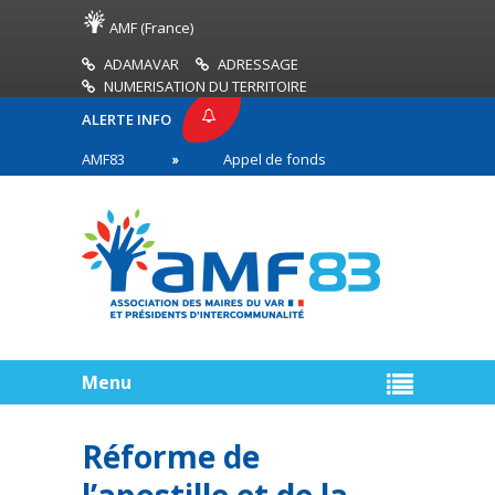
AMF (France)
ADAMAVAR
ADRESSAGE
NUMERISATION DU TERRITOIRE
ALERTE INFO
PRESSE AMF83
Appel de fonds incendies de forêt
res en première ligne
Menu
Réforme de