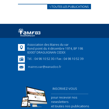
CARNET D’ACCUEIL
\ TOUTES LES PUBLICATIONS
FRANÇAIS/UKRAINIEN
25 avril 2022
Afin d’accompagner au mieux les réfugiés
ukrainiens arrivés en France,...
FEUILLETER
Association des Maires du var
Rond point du 4 décembre 1974, BP 198
83007 DRAGUIGNAN CEDEX
Tél. : 04 98 10 52 30 / Fax : 04 98 10 52 39
maires.var@wanadoo.fr
INSCRIVEZ-VOUS
...................................................
pour recevoir nos
newsletters
et toutes nos publications