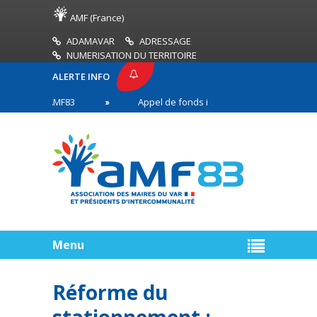
AMF (France)
ADAMAVAR
ADRESSAGE
NUMERISATION DU TERRITOIRE
ALERTE INFO
ESSE AMF83
Appel de fonds incendies de forêt
s en première ligne
Menu
Réforme du