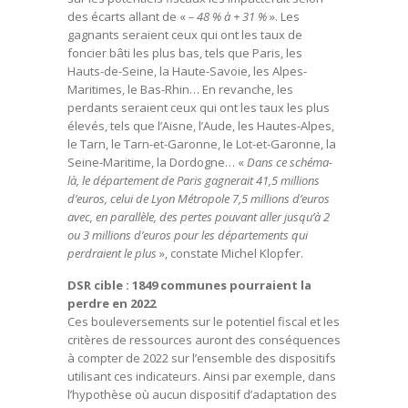
des écarts allant de «
– 48 % à + 31 %
». Les
gagnants seraient ceux qui ont les taux de
foncier bâti les plus bas, tels que Paris, les
Hauts-de-Seine, la Haute-Savoie, les Alpes-
Maritimes, le Bas-Rhin… En revanche, les
perdants seraient ceux qui ont les taux les plus
élevés, tels que l’Aisne, l’Aude, les Hautes-Alpes,
le Tarn, le Tarn-et-Garonne, le Lot-et-Garonne, la
Seine-Maritime, la Dordogne… «
Dans ce schéma-
là, le département de Paris gagnerait 41,5 millions
d’euros, celui de Lyon Métropole 7,5 millions d’euros
avec, en parallèle, des pertes pouvant aller jusqu’à 2
ou 3 millions d’euros pour les départements qui
perdraient le plus
», constate Michel Klopfer.
DSR cible : 1849 communes pourraient la
perdre en 2022
Ces bouleversements sur le potentiel fiscal et les
critères de ressources auront des conséquences
à compter de 2022 sur l’ensemble des dispositifs
utilisant ces indicateurs. Ainsi par exemple, dans
l’hypothèse où aucun dispositif d’adaptation des