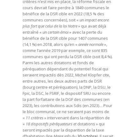
critères n’est mis en place, la réforme fiscale en
cours devrait faire perdre à 1849 communes le
bénéfice de la DSR cible en 2022 (18,5 % des
communes concernées), soit «
un impact encore
plus fort que celui de la loi Notre
» qui avait déjà
entraîné «
un certain émoi
» avec la perte du
bénéfice de la DSR cible pour 1407 communes
(14,1 %) en 2018, alors qu’en «
année normale
»,
comme l’année 2019 par exemple, ce sont 835
communes qui ont perdu la DSR cible (soit 8,4 %).
Parmi les autres dotations et fonds de
péréquation dépendant du potentiel fiscal qui
seraient impactés dès 2022, Michel Klopfer cite,
entre autres, les deux autres parts de DSR
(bourg centre et péréquation), la DNP, la DSU, le
Fpic, la DSC, le FSRIF, le dispositif SRU ou encore
la part forfaitaire de la DGF des communes (en
2023), les contributions aux Sdis (en 2023)… Pour
le bloc communal, ce ne seraient pas moins de
«
11 critères
» intervenant dans la répartition de
«
18 dispositifs péréquateurs et
dotations
» qui
seront impactés par la disparition de la taxe
d’habitation (lire
Maire info
du
30 octobre
). Il serait