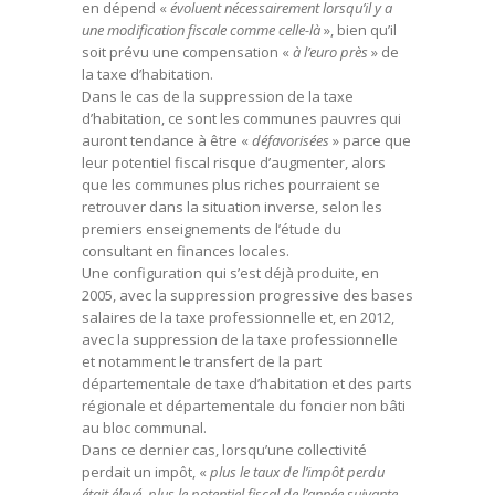
en dépend «
évoluent nécessairement lorsqu’il y a
une modification fiscale comme celle-là
», bien qu’il
soit prévu une compensation «
à l’euro près
» de
la taxe d’habitation.
Dans le cas de la suppression de la taxe
d’habitation, ce sont les communes pauvres qui
auront tendance à être «
défavorisées
» parce que
leur potentiel fiscal risque d’augmenter, alors
que les communes plus riches pourraient se
retrouver dans la situation inverse, selon les
premiers enseignements de l’étude du
consultant en finances locales.
Une configuration qui s’est déjà produite, en
2005, avec la suppression progressive des bases
salaires de la taxe professionnelle et, en 2012,
avec la suppression de la taxe professionnelle
et notamment le transfert de la part
départementale de taxe d’habitation et des parts
régionale et départementale du foncier non bâti
au bloc communal.
Dans ce dernier cas, lorsqu’une collectivité
perdait un impôt, «
plus le taux de l’impôt perdu
était élevé, plus le potentiel fiscal de l’année suivante