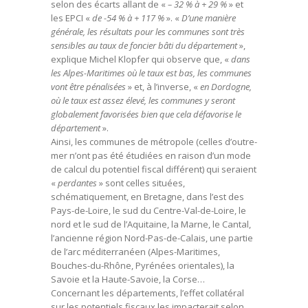
selon des écarts allant de «
– 32 % à + 29 %
» et
les EPCI «
de -54 % à + 117 %
». «
D’une manière
générale, les résultats pour les communes sont très
sensibles au taux de foncier bâti du département
»,
explique Michel Klopfer qui observe que, «
dans
les Alpes-Maritimes où le taux est bas, les communes
vont être pénalisées
» et, à l’inverse, «
en Dordogne,
où le taux est assez élevé, les communes y seront
globalement favorisées bien que cela défavorise le
département
».
Ainsi, les communes de métropole (celles d’outre-
mer n’ont pas été étudiées en raison d’un mode
de calcul du potentiel fiscal différent) qui seraient
«
perdantes
» sont celles situées,
schématiquement, en Bretagne, dans l’est des
Pays-de-Loire, le sud du Centre-Val-de-Loire, le
nord et le sud de l’Aquitaine, la Marne, le Cantal,
l’ancienne région Nord-Pas-de-Calais, une partie
de l’arc méditerranéen (Alpes-Maritimes,
Bouches-du-Rhône, Pyrénées orientales), la
Savoie et la Haute-Savoie, la Corse…
Concernant les départements, l’effet collatéral
sur les potentiels fiscaux les impacterait selon