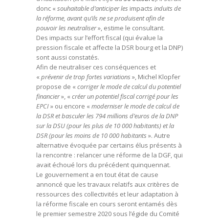
donc «
souhaitable d’anticiper les
impacts
induits de
la réforme, avant qu’ils ne se produisent afin de
pouvoir les neutraliser
», estime le consultant.
Des impacts sur l’effort fiscal (qui évalue la
pression fiscale et affecte la DSR bourg et la DNP)
sont aussi constatés.
Afin de neutraliser ces conséquences et
«
prévenir de trop fortes variations
», Michel Klopfer
propose de «
corriger le mode de calcul du potentiel
financier
», «
créer un potentiel fiscal corrigé pour les
EPCI
» ou encore «
moderniser le mode de calcul de
la DSR et basculer les 794 millions d’euros de la DNP
sur la DSU (pour les plus de 10 000 habitants) et la
DSR (pour les moins de 10 000 habitants
». Autre
alternative évoquée par certains élus présents à
la rencontre : relancer une réforme de la DGF, qui
avait échoué lors du précédent quinquennat.
Le gouvernement a en tout état de cause
annoncé que les travaux relatifs aux critères de
ressources des collectivités et leur adaptation à
la réforme fiscale en cours seront entamés dès
le premier semestre 2020 sous l’égide du Comité