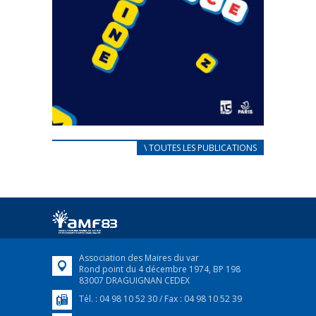
CARNET D’ACCUEIL
\ TOUTES LES PUBLICATIONS
FRANÇAIS/UKRAINIEN
25 avril 2022
Afin d’accompagner au mieux les réfugiés
ukrainiens arrivés en France,...
FEUILLETER
Association des Maires du var
Rond point du 4 décembre 1974, BP 198
83007 DRAGUIGNAN CEDEX
Tél. : 04 98 10 52 30 / Fax : 04 98 10 52 39