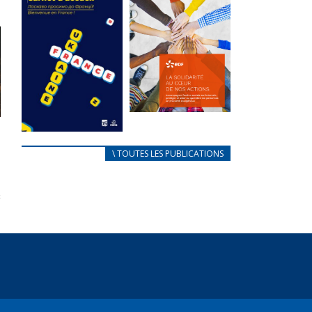
des conflits
l’élu local
d’intérêts
3 avril 2024
18 septembre 2023
Mise à jour avril
FEUILLETER
2024
FEUILLETER
La solidarité
au coeur de
CARNET
\ TOUTES LES PUBLICATIONS
nos actions
D’ACCUEIL
18 septembre 2023
FRANÇAIS/UKRAINIEN
25 avril 2022
FEUILLETER
Afin
d’accompagner
au mieux les
réfugiés
ukrainiens arrivés
en France,...
FEUILLETER